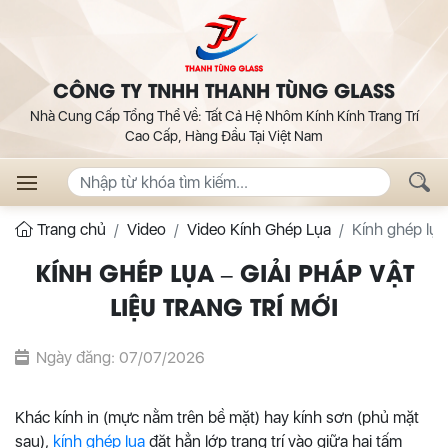
CÔNG TY TNHH THANH TÙNG GLASS
Nhà Cung Cấp Tổng Thể Về: Tất Cả Hệ Nhôm Kính Kính Trang Trí
Cao Cấp, Hàng Đầu Tại Việt Nam
Trang chủ
Video
Video Kính Ghép Lụa
Kính ghép lụa 
KÍNH GHÉP LỤA – GIẢI PHÁP VẬT
LIỆU TRANG TRÍ MỚI
Ngày đăng: 07/07/2026
Khác kính in (mực nằm trên bề mặt) hay kính sơn (phủ mặt
sau),
kính ghép lụa
đặt hẳn lớp trang trí vào giữa hai tấm