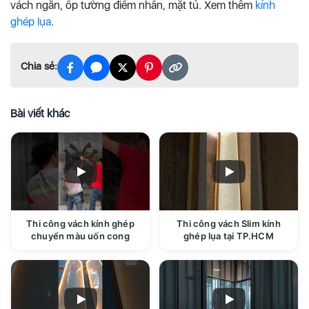
vách ngăn, ốp tường điểm nhấn, mặt tủ. Xem thêm
kính
ghép lụa
.
Chia sẻ:
Bài viết khác
Thi công vách kính ghép
Thi công vách Slim kính
chuyển màu uốn cong
ghép lụa tại TP.HCM