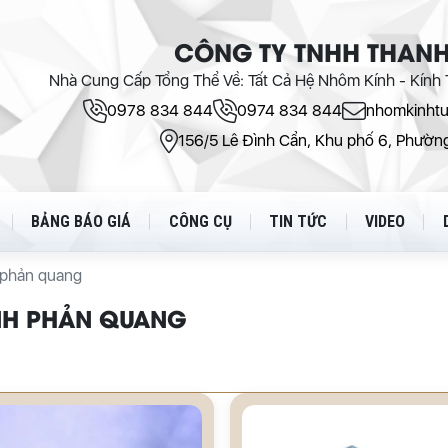
CÔNG TY TNHH THANH
Nhà Cung Cấp Tổng Thể Về: Tất Cả Hệ Nhôm Kính - Kính T
0978 834 844
0974 834 844
nhomkinht
156/5 Lê Đình Cẩn, Khu phố 6, Phường
BẢNG BÁO GIÁ
CÔNG CỤ
TIN TỨC
VIDEO
 phản quang
NH PHẢN QUANG