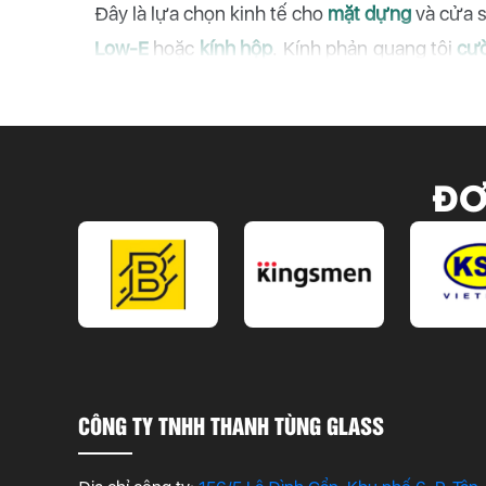
Đây là lựa chọn kinh tế cho
mặt dựng
và cửa s
Low-E
hoặc
kính hộp
. Kính phản quang tôi
cư
thước công trình tại TP.HCM.
ĐƠ
CÔNG TY TNHH THANH TÙNG GLASS