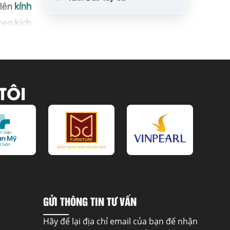
 lên
kính
heo kích
TÔI
GỬI THÔNG TIN TƯ VẤN
Hãy để lại địa chỉ email của bạn để nhận