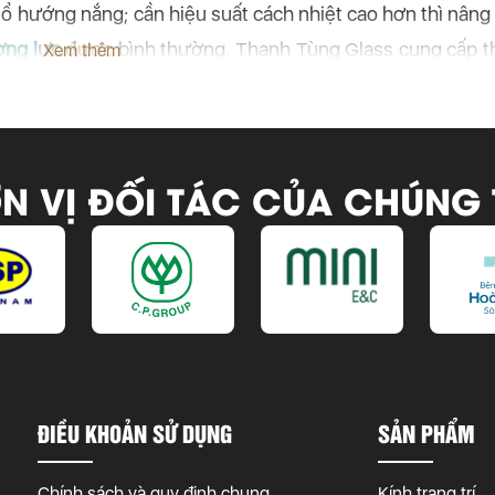
ổ hướng nắng; cần hiệu suất cách nhiệt cao hơn thì nâng
ờng lực
được bình thường. Thanh Tùng Glass cung cấp t
Xem thêm
N VỊ ĐỐI TÁC CỦA CHÚNG 
ĐIỀU KHOẢN SỬ DỤNG
SẢN PHẨM
Chính sách và quy định chung
Kính trang trí