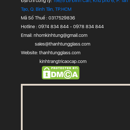
Địa chỉ công ty:
156/5 Lê Đình Cẩn, Khu phố 6, P. Tân
Tạo, Q. Bình Tân, TP.HCM
Mã Số Thuế : 0317529836
Hotline : 0974 834 844 - 0978 834 844
Email:
nhomkinhtung@gmail.com
sales@thanhtungglass.com
Website: thanhtungglass.com
kinhtrangtricaocap.com