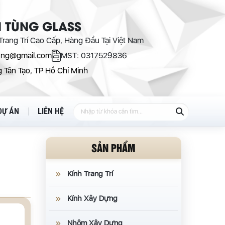
 TÙNG GLASS
rang Trí Cao Cấp, Hàng Đầu Tại Việt Nam
ung@gmail.com
MST: 0317529836
 Tân Tạo, TP Hồ Chí Minh
DỰ ÁN
LIÊN HỆ
SẢN PHẨM
Kính Trang Trí
Kính Xây Dựng
Nhôm Xây Dựng