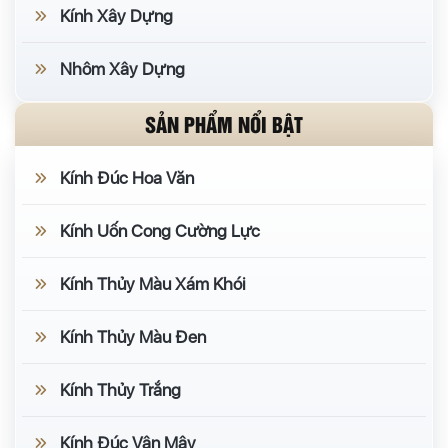
Khối đặc:
khối đặc trong suốt
,
khối đặc hoa văn
.
Kính Xây Dựng
Khối rỗng:
khối rỗng trong suốt
,
khối rỗng hoa
Nhôm Xây Dựng
văn
.
SẢN PHẨM NỔI BẬT
Đặc vs rỗng khác nhau thế nào?
Kính Đúc Hoa Văn
Khối đặc:
nặng, chắc, độ trong cao, chịu lực tốt.
Khối rỗng:
nhẹ hơn, có khoang khí nên cách âm
Kính Uốn Cong Cường Lực
– cách nhiệt tốt hơn.
Kính Thủy Màu Xám Khói
Cả hai đều lấy sáng, chống cháy và tăng riêng
tư.
Kính Thủy Màu Đen
Lắp đặt & ứng dụng
Kính Thủy Trắng
Xây bằng vữa/keo chuyên dụng kết hợp thanh
Kính Đúc Vân Mây