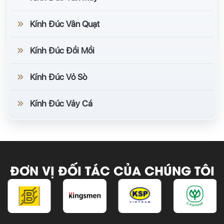
thép gia cường.
Kính Đúc Vân Quạt
Làm vách ngăn lấy sáng, ô thoáng cầu thang,
nhà tắm, mặt tiền.
Kính Đúc Đồi Mồi
Kính Đúc Vỏ Sò
Tư vấn & báo giá gạch kính:
Thanh Tùng
Glass cung cấp gạch kính đặc/rỗng, trơn và
Kính Đúc Vảy Cá
hoa văn. Liên quan:
kính trang trí
.
ĐƠN VỊ ĐỐI TÁC CỦA CHÚNG TÔI