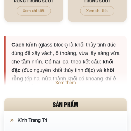
RỖNG TRONG SUỐT
TRONG SUỐT
Xem chi tiết
Xem chi tiết
Gạch kính
(glass block) là khối thủy tinh đúc
dùng để xây vách, ô thoáng, vừa lấy sáng vừa
che tầm nhìn. Có hai loại theo kết cấu:
khối
đặc
(đúc nguyên khối thủy tinh đặc) và
khối
rỗng
(ép hai nửa thành khối có khoang khí ở
Xem thêm
giữa); mỗi loại có bản trơn (trong suốt) và bản
hoa văn.
SẢN PHẨM
Phân loại gạch kính
Kính Trang Trí