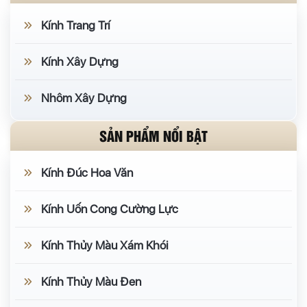
Kính thủy được tạo ra thế nào?
Kính Trang Trí
Trên một tấm kính float sạch, người ta phủ lần lượt:
lớp
bạc (Ag)
bằng phản ứng tráng bạc hóa học –
Kính Xây Dựng
đây là lớp phản chiếu; tiếp đến lớp
đồng (Cu)
bảo
Nhôm Xây Dựng
vệ bạc; cuối cùng 1–2 lớp
sơn bảo vệ
chống trầy
và chống ẩm cho mặt sau. Mặt trước kính là mặt
SẢN PHẨM NỔI BẬT
soi.
Kính Đúc Hoa Văn
Các loại kính thủy
Kính Uốn Cong Cường Lực
Theo màu phôi kính:
kính thủy trắng
,
kính thủy
màu đen
,
kính thủy màu trà
,
kính thủy màu xám
Kính Thủy Màu Xám Khói
khói
.
Kính Thủy Màu Đen
Dòng giả cổ (antique):
giả cổ màu trà
,
giả cổ