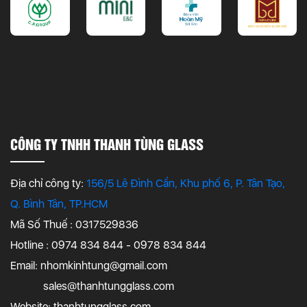
Phản chiếu giúp không gian sáng và rộng hơn.
Kính thủy ghép lụa
Kính thủy còn ghép được với lụa để tạo
kính thủy
ghép lụa
(nền gương phản chiếu + họa tiết lụa) –
xem thêm
kính thủy trà ghép lụa
,
kính ghép lụa
.
CÔNG TY TNHH THANH TÙNG GLASS
Địa chỉ công ty:
156/5 Lê Đình Cẩn, Khu phố 6, P. Tân Tạo,
Tư vấn & báo giá kính thủy:
Thanh Tùng
Q. Bình Tân, TP.HCM
Glass cung cấp gương các màu, giả cổ và
Mã Số Thuế : 0317529836
nhận ốp tường theo yêu cầu. Liên quan:
kính
Hotline : 0974 834 844 - 0978 834 844
trang trí
,
kính ghép
.
Email:
nhomkinhtung@gmail.com
sales@thanhtungglass.com
Website: thanhtungglass.com