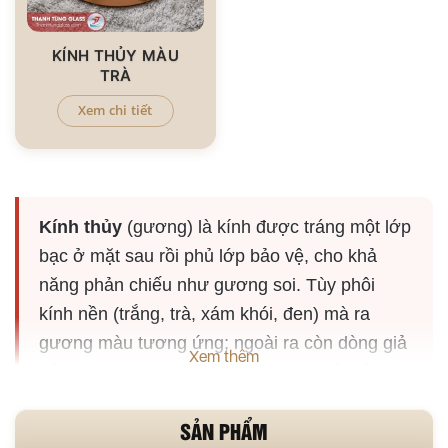
KÍNH THỦY MÀU
TRÀ
Xem chi tiết
Kính thủy
(gương) là kính được tráng một lớp
bạc ở mặt sau rồi phủ lớp bảo vệ, cho khả
năng phản chiếu như gương soi. Tùy phôi
kính nền (trắng, trà, xám khói, đen) mà ra
gương màu tương ứng; ngoài ra còn dòng giả
Xem thêm
cổ với lớp tráng xử lý loang tạo vệt cổ điển.
SẢN PHẨM