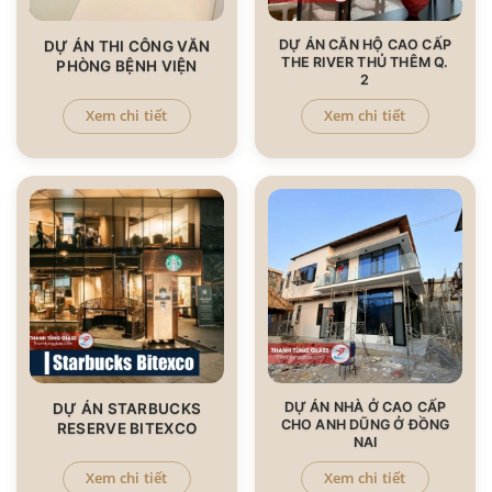
DỰ ÁN CĂN HỘ CAO CẤP
DỰ ÁN THI CÔNG VĂN
THE RIVER THỦ THÊM Q.
PHÒNG BỆNH VIỆN
2
Xem chi tiết
Xem chi tiết
DỰ ÁN NHÀ Ở CAO CẤP
DỰ ÁN STARBUCKS
CHO ANH DŨNG Ở ĐỒNG
RESERVE BITEXCO
NAI
Xem chi tiết
Xem chi tiết