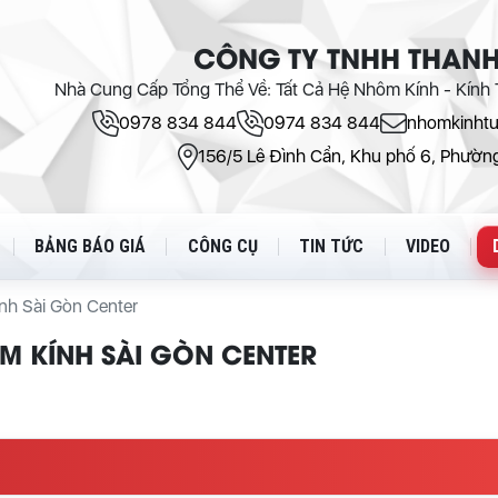
CÔNG TY TNHH THANH
Nhà Cung Cấp Tổng Thể Về: Tất Cả Hệ Nhôm Kính - Kính T
0978 834 844
0974 834 844
nhomkinht
156/5 Lê Đình Cẩn, Khu phố 6, Phường
BẢNG BÁO GIÁ
CÔNG CỤ
TIN TỨC
VIDEO
nh Sài Gòn Center
M KÍNH SÀI GÒN CENTER