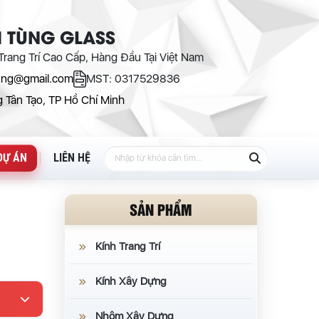
 TÙNG GLASS
rang Trí Cao Cấp, Hàng Đầu Tại Việt Nam
ung@gmail.com
MST: 0317529836
 Tân Tạo, TP Hồ Chí Minh
DỰ ÁN
LIÊN HỆ
SẢN PHẨM
Kính Trang Trí
Kính Xây Dựng
Nhôm Xây Dựng