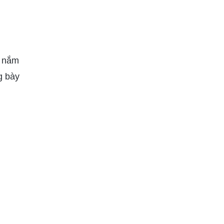
y nắm
g bày