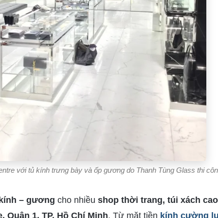
Centre với tủ kính trưng bày và ốp gương do Thanh Tùng Glass thi cô
kính – gương
cho nhiều
shop thời trang, túi xách ca
, Quận 1, TP. Hồ Chí Minh
. Từ mặt tiền
kính cường l