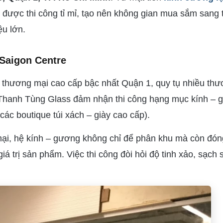
cả được thi công tỉ mỉ, tạo nên không gian mua sắm sang 
ệu lớn.
 Saigon Centre
 thương mại cao cấp bậc nhất Quận 1, quy tụ nhiều th
ây, Thanh Tùng Glass đảm nhận thi công hạng mục kính –
các boutique túi xách – giày cao cấp).
mại, hệ kính – gương không chỉ để phân khu mà còn đón
iá trị sản phẩm. Việc thi công đòi hỏi độ tinh xảo, sạch 