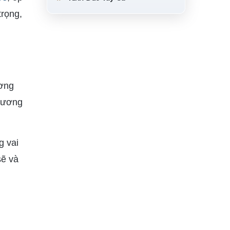
trọng,
ương
 gương
g vai
sẽ và