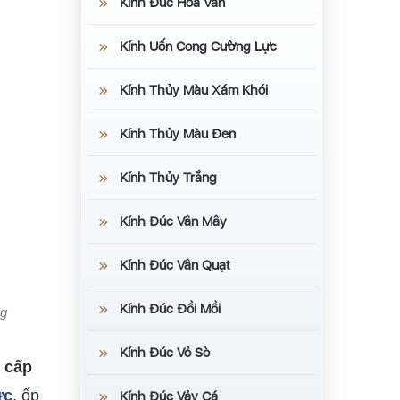
Kính Đúc Hoa Văn
Kính Uốn Cong Cường Lực
Kính Thủy Màu Xám Khói
Kính Thủy Màu Đen
Kính Thủy Trắng
Kính Đúc Vân Mây
Kính Đúc Vân Quạt
Kính Đúc Đồi Mồi
ng
Kính Đúc Vỏ Sò
o cấp
ực
, ốp
Kính Đúc Vảy Cá