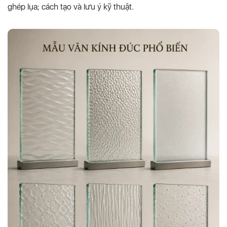
ghép lụa; cách tạo và lưu ý kỹ thuật.