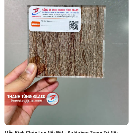
Mẫu Kính Ghép Lụa Nổi Bật - Xu Hướng Trang Trí Nội