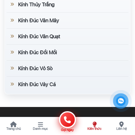
Kính Thủy Trắng
Kính Đúc Vân Mây
Kính Đúc Vân Quạt
Kính Đúc Đồi Mồi
Kính Đúc Vỏ Sò
Kính Đúc Vảy Cá
ĐƠN VỊ ĐỐI TÁC CỦA CHÚNG TÔI
Trang chủ
Danh mục
Kiến thức
Liên hệ
Gọi ngay