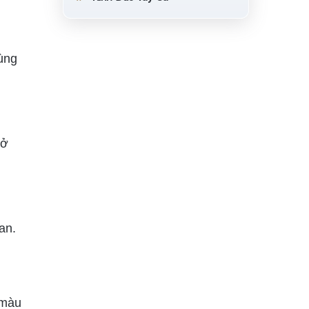
ùng
nở
an.
 màu