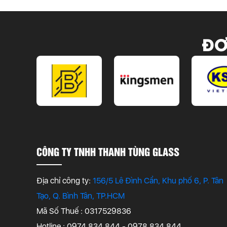
ĐƠ
CÔNG TY TNHH THANH TÙNG GLASS
Địa chỉ công ty:
156/5 Lê Đình Cẩn, Khu phố 6, P. Tân
Tạo, Q. Bình Tân, TP.HCM
Mã Số Thuế : 0317529836
Hotline : 0974 834 844 - 0978 834 844