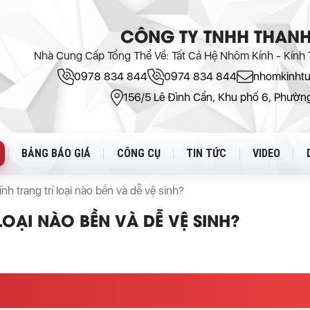
CÔNG TY TNHH THANH
Nhà Cung Cấp Tổng Thể Về: Tất Cả Hệ Nhôm Kính - Kính T
0978 834 844
0974 834 844
nhomkinht
156/5 Lê Đình Cẩn, Khu phố 6, Phường
BẢNG BÁO GIÁ
CÔNG CỤ
TIN TỨC
VIDEO
ính trang trí loại nào bền và dễ vệ sinh?
LOẠI NÀO BỀN VÀ DỄ VỆ SINH?