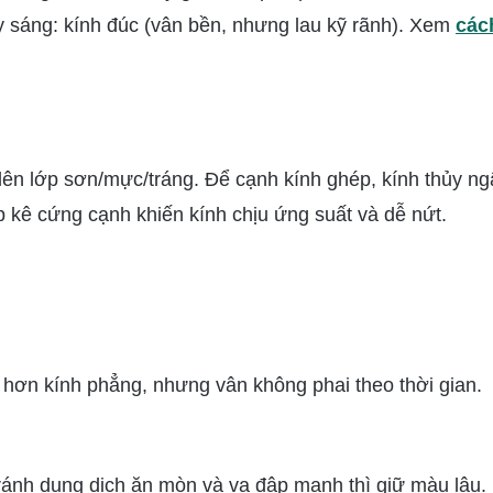
y sáng: kính đúc (vân bền, nhưng lau kỹ rãnh). Xem
các
 lên lớp sơn/mực/tráng. Để cạnh kính ghép, kính thủy n
p kê cứng cạnh khiến kính chịu ứng suất và dễ nứt.
ỹ hơn kính phẳng, nhưng vân không phai theo thời gian.
ánh dung dịch ăn mòn và va đập mạnh thì giữ màu lâu.