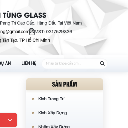
 TÙNG GLASS
rang Trí Cao Cấp, Hàng Đầu Tại Việt Nam
ung@gmail.com
MST: 0317529836
 Tân Tạo, TP Hồ Chí Minh
DỰ ÁN
LIÊN HỆ
SẢN PHẨM
Kính Trang Trí
Kính Xây Dựng
Nhôm Xây Dựng