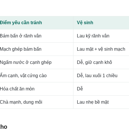
Điểm yếu cần tránh
Vệ sinh
Bám bẩn ở rãnh vân
Lau kỹ rãnh vân
Mạch ghép bám bẩn
Lau mặt + vệ sinh mạch
Ngấm nước ở cạnh ghép
Dễ, giữ cạnh khô
Ẩm cạnh, vật cứng cào
Dễ, lau xuôi 1 chiều
Hóa chất ăn mòn
Dễ
Chà mạnh, dung môi
Lau nhẹ bề mặt
thọ