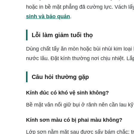
hoặc in bề mặt phẳng đã cường lực. Vách lấ
sinh và bảo quản
.
Lỗi làm giảm tuổi thọ
Dùng chất tẩy ăn mòn hoặc bùi nhùi kim loại
nước lâu. Đặt kính thường nơi chịu nhiệt. Lắ
Câu hỏi thường gặp
Kính đúc có khó vệ sinh không?
Bề mặt vân nổi giữ bụi ở rãnh nên cần lau k
Kính sơn màu có bị phai màu không?
Lớp sơn nằm mặt sau được sấy bám chắc; tr