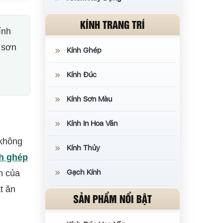
KÍNH TRANG TRÍ
ính
p sơn
Kính Ghép
Kính Đúc
Kính Sơn Màu
Kính In Hoa Văn
 không
Kính Thủy
h ghép
Gạch Kính
n của
t ăn
SẢN PHẨM NỔI BẬT