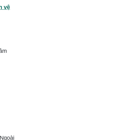
h vệ
gâm
 Ngoài