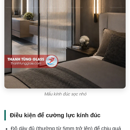
Mẩu kính đúc sọc nhỏ
Điều kiện để cường lực kính đúc
Độ dày đủ (thường từ 5mm trở lên) để chịu quá