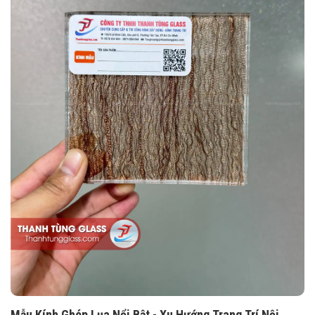
Mẫu Kính Ghép Lụa Nổi Bật - Xu Hướng Trang Trí Nội