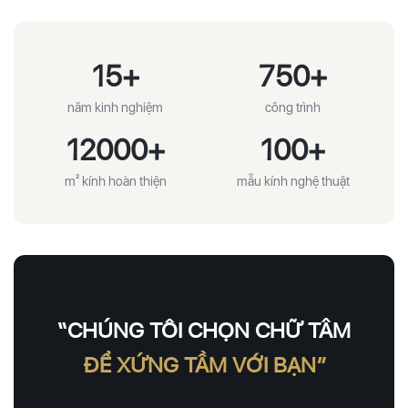
15+
750+
năm kinh nghiệm
công trình
12000+
100+
m² kính hoàn thiện
mẫu kính nghệ thuật
“CHÚNG TÔI CHỌN CHỮ TÂM
ĐỂ XỨNG TẦM VỚI BẠN”