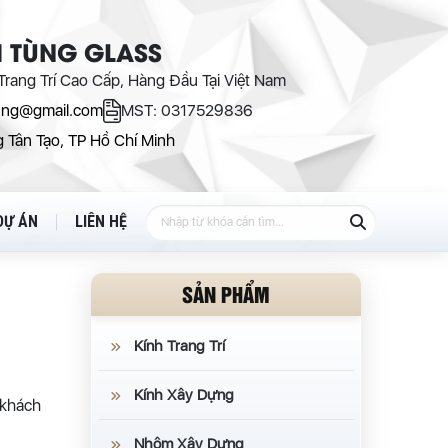
 TÙNG GLASS
rang Trí Cao Cấp, Hàng Đầu Tại Việt Nam
ung@gmail.com
MST: 0317529836
 Tân Tạo, TP Hồ Chí Minh
DỰ ÁN
LIÊN HỆ
SẢN PHẨM
Kính Trang Trí
Kính Xây Dựng
 khách
Nhôm Xây Dựng