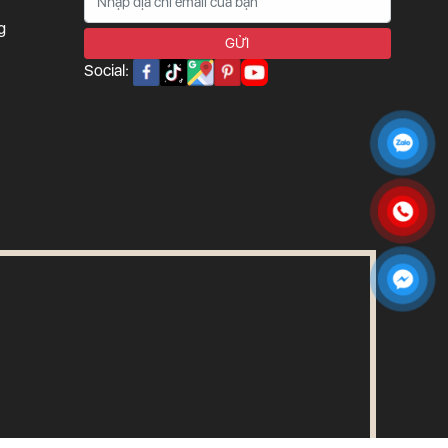
g
Social: