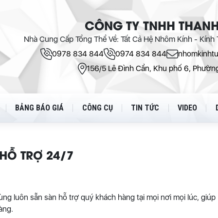
CÔNG TY TNHH THANH
Nhà Cung Cấp Tổng Thể Về: Tất Cả Hệ Nhôm Kính - Kính T
0978 834 844
0974 834 844
nhomkinht
156/5 Lê Đình Cẩn, Khu phố 6, Phường
BẢNG BÁO GIÁ
CÔNG CỤ
TIN TỨC
VIDEO
HỖ TRỢ 24/7
 luôn sẵn sàn hỗ trợ quý khách hàng tại mọi nơi mọi lúc, giúp
àng.