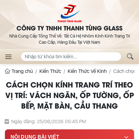
CÔNG TY TNHH THANH TÙNG GLASS
Nhà Cung Cấp Tổng Thể Về: Tất Cả Hệ Nhôm Kính Kính Trang Trí
Cao Cấp, Hàng Đầu Tại Việt Nam
Trang chủ
Kiến Thức
Kiến Thức Về Kính
Cách chọn kí
CÁCH CHỌN KÍNH TRANG TRÍ THEO
VỊ TRÍ: VÁCH NGĂN, ỐP TƯỜNG, ỐP
BẾP, MẶT BÀN, CẦU THANG
Ngày đăng: 25/06/2026 05:45 PM
NỘI DUNG BÀI VIẾT