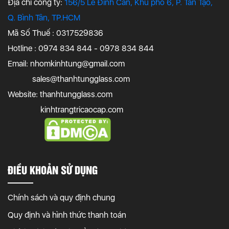
Địa chỉ công ty:
156/5 Lê Đình Cẩn, Khu phố 6, P. Tân Tạo,
Q. Bình Tân, TP.HCM
Mã Số Thuế : 0317529836
Hotline : 0974 834 844 - 0978 834 844
Email:
nhomkinhtung@gmail.com
sales@thanhtungglass.com
Website: thanhtungglass.com
kinhtrangtricaocap.com
ĐIỀU KHOẢN SỬ DỤNG
Chính sách và quy định chung
Quy định và hình thức thanh toán