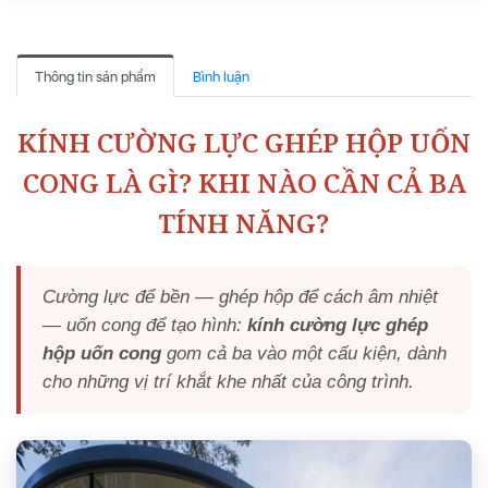
Thông tin sản phẩm
Bình luận
KÍNH CƯỜNG LỰC GHÉP HỘP UỐN
CONG LÀ GÌ? KHI NÀO CẦN CẢ BA
TÍNH NĂNG?
Cường lực để bền — ghép hộp để cách âm nhiệt
— uốn cong để tạo hình:
kính cường lực ghép
hộp uốn cong
gom cả ba vào một cấu kiện, dành
cho những vị trí khắt khe nhất của công trình.