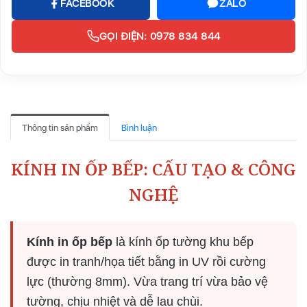
FACEBOOK
ZALO
GỌI ĐIỆN: 0978 834 844
Thông tin sản phẩm
Bình luận
KÍNH IN ỐP BẾP: CẤU TẠO & CÔNG
NGHỆ
Kính in ốp bếp
là kính ốp tường khu bếp
được in tranh/họa tiết bằng in UV rồi cường
lực (thường 8mm). Vừa trang trí vừa bảo vệ
tường, chịu nhiệt và dễ lau chùi.