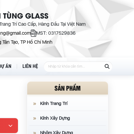
 TÙNG GLASS
rang Trí Cao Cấp, Hàng Đầu Tại Việt Nam
ung@gmail.com
MST: 0317529836
 Tân Tạo, TP Hồ Chí Minh
DỰ ÁN
LIÊN HỆ
SẢN PHẨM
Kính Trang Trí
Kính Xây Dựng
Nhôm Xây Dựng