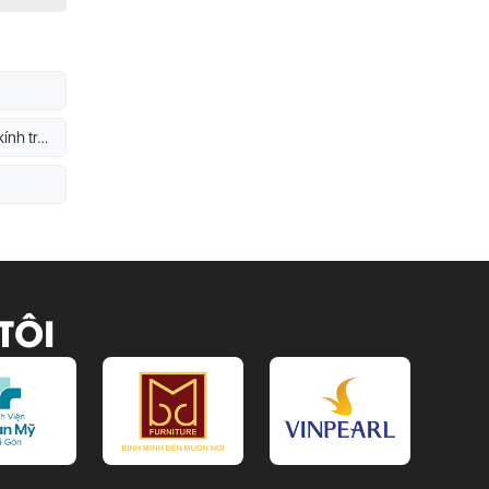
Kính trang trí có cường lực được không? Độ an toàn của kính trang trí
TÔI