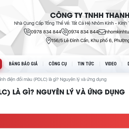
CÔNG TY TNHH THANH
Nhà Cung Cấp Tổng Thể Về: Tất Cả Hệ Nhôm Kính - Kính T
0978 834 844
0974 834 844
nhomkinht
156/5 Lê Đình Cẩn, Khu phố 6, Phường
BẢNG BÁO GIÁ
CÔNG CỤ
TIN TỨC
VIDEO
ính điện đổi màu (PDLC) là gì? Nguyên lý và ứng dụng
LC) LÀ GÌ? NGUYÊN LÝ VÀ ỨNG DỤNG