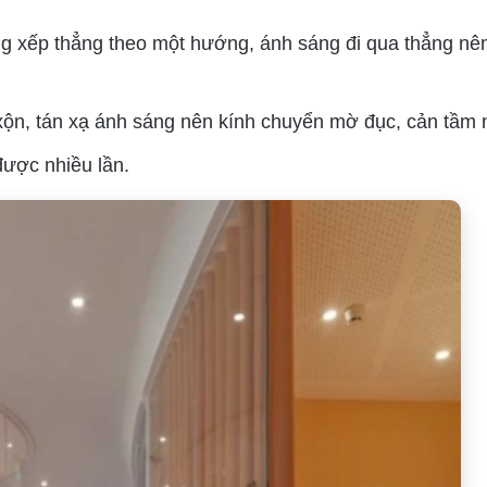
ỏng xếp thẳng theo một hướng, ánh sáng đi qua thẳng nê
ộn xộn, tán xạ ánh sáng nên kính chuyển mờ đục, cản tầm 
 được nhiều lần.