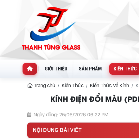
GIỚI THIỆU
SẢN PHẨM
KIẾN THỨC
Trang chủ
Kiến Thức
Kiến Thức Về Kính
K
KÍNH ĐIỆN ĐỔI MÀU (PD
Ngày đăng: 25/06/2026 06:22 PM
NỘI DUNG BÀI VIẾT