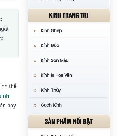
KÍNH TRANG TRÍ
c
ngắt
Kính Ghép
và
Kính Đúc
Kính Sơn Màu
Kính In Hoa Văn
inh thể
Kính Thủy
kính
Gạch Kính
iện hay
SẢN PHẨM NỔI BẬT