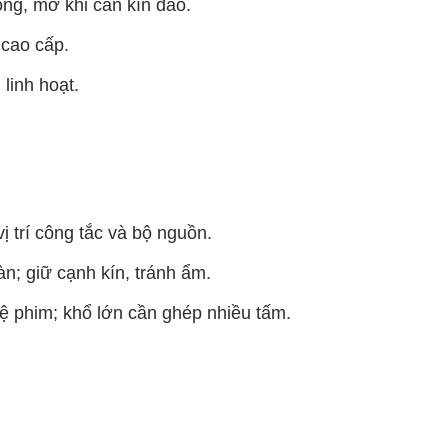
ng, mờ khi cần kín đáo.
cao cấp.
linh hoạt.
ị trí công tắc và bộ nguồn.
n; giữ cạnh kín, tránh ẩm.
ệ phim; khổ lớn cần ghép nhiều tấm.