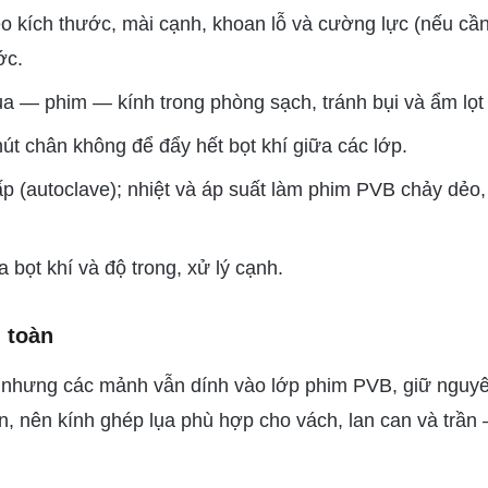
heo kích thước, mài cạnh, khoan lỗ và cường lực (nếu cần
ớc.
ụa — phim — kính trong phòng sạch, tránh bụi và ẩm lọt
hút chân không để đẩy hết bọt khí giữa các lớp.
ấp (autoclave); nhiệt và áp suất làm phim PVB chảy dẻo
a bọt khí và độ trong, xử lý cạnh.
n toàn
nứt nhưng các mảnh vẫn dính vào lớp phim PVB, giữ nguy
toàn, nên kính ghép lụa phù hợp cho vách, lan can và trần