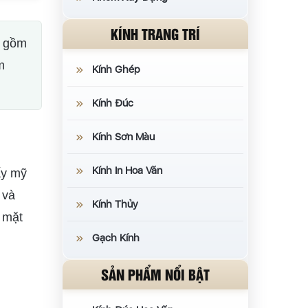
KÍNH TRANG TRÍ
o gồm
m
Kính Ghép
Kính Đúc
Kính Sơn Màu
Kính In Hoa Văn
ấy mỹ
 và
Kính Thủy
ề mặt
Gạch Kính
SẢN PHẨM NỔI BẬT