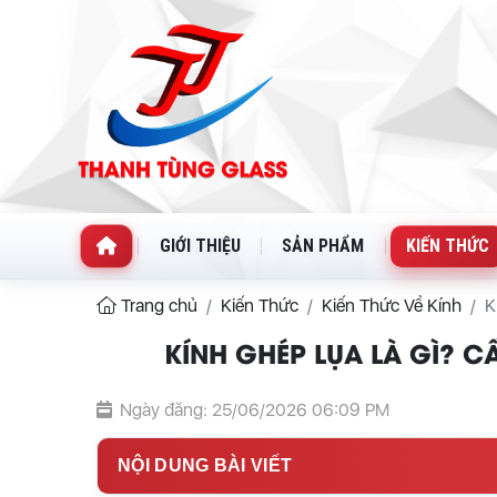
GIỚI THIỆU
SẢN PHẨM
KIẾN THỨC
Trang chủ
Kiến Thức
Kiến Thức Về Kính
K
KÍNH GHÉP LỤA LÀ GÌ? C
Ngày đăng: 25/06/2026 06:09 PM
NỘI DUNG BÀI VIẾT