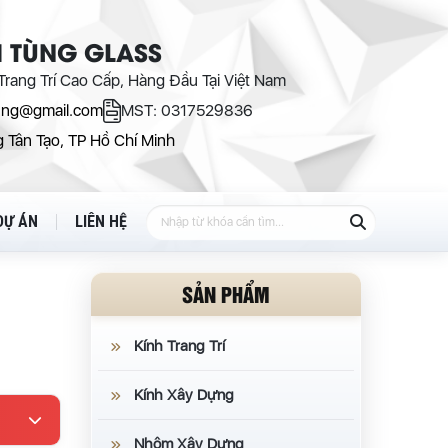
 TÙNG GLASS
rang Trí Cao Cấp, Hàng Đầu Tại Việt Nam
ung@gmail.com
MST: 0317529836
 Tân Tạo, TP Hồ Chí Minh
DỰ ÁN
LIÊN HỆ
SẢN PHẨM
Kính Trang Trí
Kính Xây Dựng
Nhôm Xây Dựng