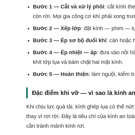
Bước 1 — Cắt và xử lý phôi
: cắt kính t
còn rời. Mọi gia công cơ khí phải xong trư
Bước 2 — Xếp lớp
: đặt kính — phim — l
Bước 3 — Ép sơ bộ đuổi khí
: cán hoặc 
Bước 4 — Ép nhiệt — áp
: đưa vào nồi h
khít lớp lụa và bám chặt hai mặt kính.
Bước 5 — Hoàn thiện
: làm nguội, kiểm tr
Đặc điểm khi vỡ — vì sao là kính a
Khi chịu lực quá tải, kính ghép lụa có thể 
thay vì rơi rời. Đây là tiêu chí của kính an 
cần tránh mảnh kính rơi.