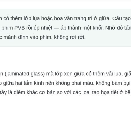
n có thêm lớp lụa hoặc hoa văn trang trí ở giữa. Cấu tạ
g phim PVB rồi ép nhiệt — áp thành một khối. Nhờ đó tấ
ác mảnh dính vào phim, không rơi rời.
àn (laminated glass) mà lớp xen giữa có thêm vải lụa, gi
ẹp giữa hai tấm kính nên không phai màu, không bám bụi
ây là điểm khác cơ bản so với các loại tạo họa tiết ở b