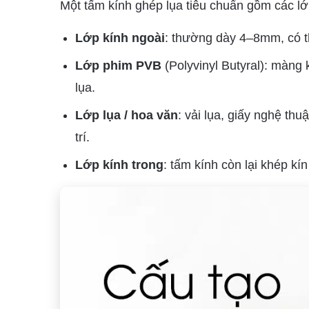
Một tấm kính ghép lụa tiêu chuẩn gồm các lớ
Lớp kính ngoài
: thường dày 4–8mm, có th
Lớp phim PVB
(Polyvinyl Butyral): màng 
lụa.
Lớp lụa / hoa văn
: vải lụa, giấy nghệ thu
trí.
Lớp kính trong
: tấm kính còn lại khép kí