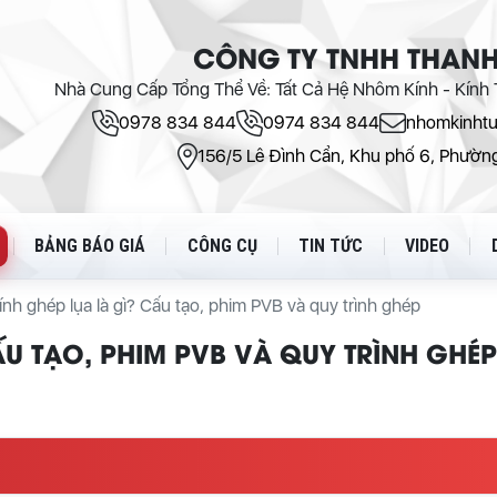
CÔNG TY TNHH THANH
Nhà Cung Cấp Tổng Thể Về: Tất Cả Hệ Nhôm Kính - Kính T
0978 834 844
0974 834 844
nhomkinht
156/5 Lê Đình Cẩn, Khu phố 6, Phường
BẢNG BÁO GIÁ
CÔNG CỤ
TIN TỨC
VIDEO
ính ghép lụa là gì? Cấu tạo, phim PVB và quy trình ghép
ẤU TẠO, PHIM PVB VÀ QUY TRÌNH GHÉP