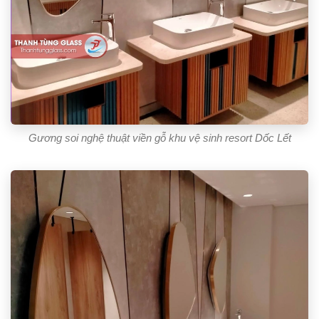
Gương soi nghệ thuật viền gỗ khu vệ sinh resort Dốc Lết