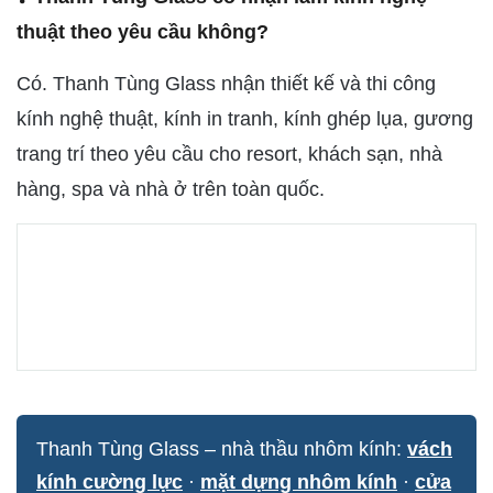
thuật theo yêu cầu không?
Có. Thanh Tùng Glass nhận thiết kế và thi công
kính nghệ thuật, kính in tranh, kính ghép lụa, gương
trang trí theo yêu cầu cho resort, khách sạn, nhà
hàng, spa và nhà ở trên toàn quốc.
Bạn cần kính nghệ thuật cho công trình của
mình?
Liên hệ Thanh Tùng Glass để được tư vấn họa tiết và báo
giá miễn phí — Website: thanhtungglass.com
Thanh Tùng Glass – nhà thầu nhôm kính:
vách
kính cường lực
·
mặt dựng nhôm kính
·
cửa