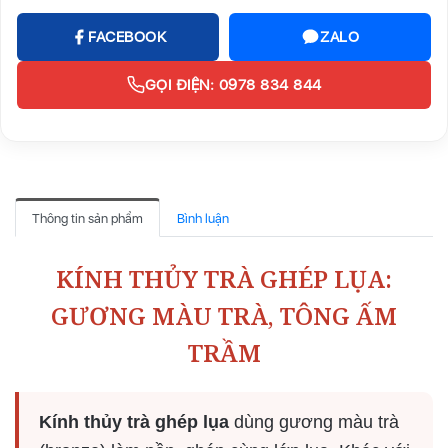
FACEBOOK
ZALO
GỌI ĐIỆN: 0978 834 844
Thông tin sản phẩm
Bình luận
KÍNH THỦY TRÀ GHÉP LỤA:
GƯƠNG MÀU TRÀ, TÔNG ẤM
TRẦM
Kính thủy trà ghép lụa
dùng gương màu trà