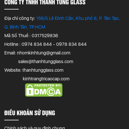
CÔNG TY TNHH THANH TÙNG GLASS
Địa chỉ công ty:
156/5 Lê Đình Cẩn, Khu phố 6, P. Tân Tạo,
Q. Bình Tân, TP.HCM
Mã Số Thuế : 0317529836
Hotline : 0974 834 844 - 0978 834 844
Email:
nhomkinhtung@gmail.com
sales@thanhtungglass.com
Website: thanhtungglass.com
kinhtrangtricaocap.com
ĐIỀU KHOẢN SỬ DỤNG
Chính sách và quy định chung