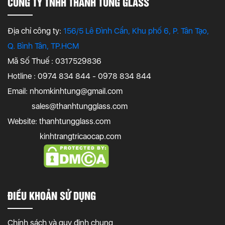
CÔNG TY TNHH THANH TÙNG GLASS
Địa chỉ công ty:
156/5 Lê Đình Cẩn, Khu phố 6, P. Tân Tạo,
Q. Bình Tân, TP.HCM
Mã Số Thuế : 0317529836
Hotline : 0974 834 844 - 0978 834 844
Email:
nhomkinhtung@gmail.com
sales@thanhtungglass.com
Website: thanhtungglass.com
kinhtrangtricaocap.com
ĐIỀU KHOẢN SỬ DỤNG
Chính sách và quy định chung