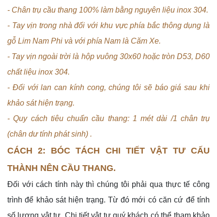
- Chân trụ cầu thang 100% làm bằng nguyên liệu inox 304.
- Tay vịn trong nhà đối với khu vực phía bắc thông dụng là
gỗ Lim Nam Phi và với phía Nam là Căm Xe.
- Tay vịn ngoài trời là hộp vuông 30x60 hoặc tròn D53, D60
chất liệu inox 304.
- Đối với lan can kính cong, chúng tôi sẽ báo giá sau khi
khảo sát hiện trạng.
- Quy cách tiêu chuẩn cầu thang: 1 mét dài /1 chân trụ
(chân dư tính phát sinh) .
CÁCH 2: BÓC TÁCH CHI TIẾT VẬT TƯ CẤU
THÀNH NÊN CẦU THANG.
Đối với cách tính này thì chúng tôi phải qua thực tế công
trình để khảo sát hiện trạng. Từ đó mới có căn cứ để tính
số lượng vật tư. Chi tiết vật tư quý khách có thể tham khảo