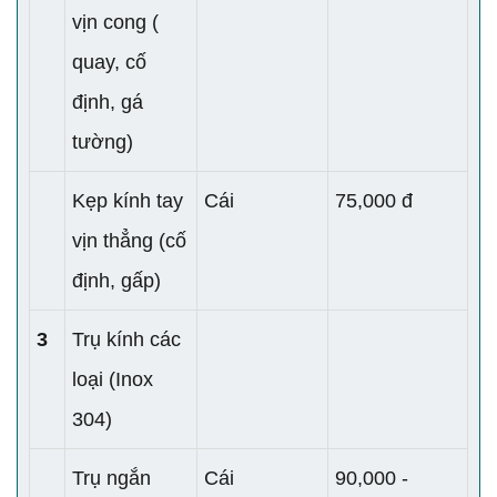
vịn cong (
quay, cố
định, gá
tường)
Kẹp kính tay
Cái
75,000 đ
vịn thẳng (cố
định, gấp)
3
Trụ kính các
loại (Inox
304)
Trụ ngắn
Cái
90,000 -