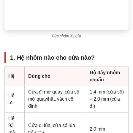
Cửa nhôm Xingfa
1. Hệ nhôm nào cho cửa nào?
Độ dày nhôm
Hệ
Dùng cho
chuẩn
Cửa đi mở quay, cửa sổ
1.4 mm (cửa sổ)
Hệ
mở quay/hất, vách cố
– 2.0 mm (cửa
55
định
đi)
Hệ
93
Cửa đi lùa, cửa sổ lùa
2.0 mm
(hệ
trên ray