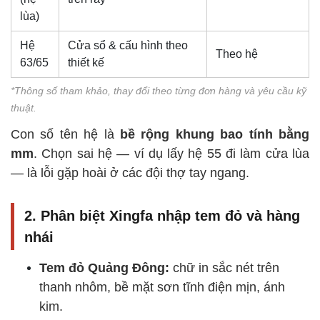
lùa)
Hệ
Cửa sổ & cấu hình theo
Theo hệ
63/65
thiết kế
*Thông số tham khảo, thay đổi theo từng đơn hàng và yêu cầu kỹ
thuật.
Con số tên hệ là
bề rộng khung bao tính bằng
mm
. Chọn sai hệ — ví dụ lấy hệ 55 đi làm cửa lùa
— là lỗi gặp hoài ở các đội thợ tay ngang.
2. Phân biệt Xingfa nhập tem đỏ và hàng
nhái
Tem đỏ Quảng Đông:
chữ in sắc nét trên
thanh nhôm, bề mặt sơn tĩnh điện mịn, ánh
kim.