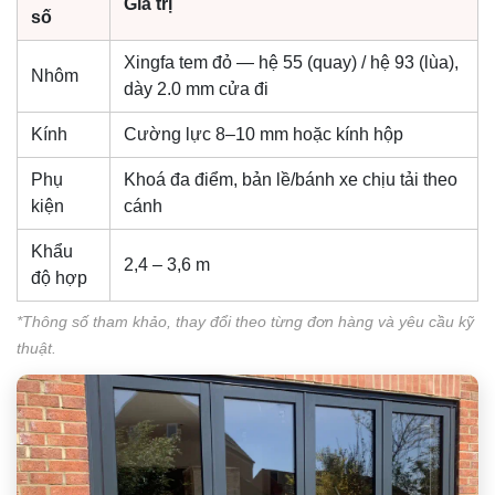
Giá trị
số
Xingfa tem đỏ — hệ 55 (quay) / hệ 93 (lùa),
Nhôm
dày 2.0 mm cửa đi
Kính
Cường lực 8–10 mm hoặc kính hộp
Phụ
Khoá đa điểm, bản lề/bánh xe chịu tải theo
kiện
cánh
Khẩu
2,4 – 3,6 m
độ hợp
*Thông số tham khảo, thay đổi theo từng đơn hàng và yêu cầu kỹ
thuật.