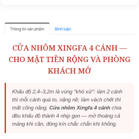
Thông tin sản phẩm
Bình luận
CỬA NHÔM XINGFA 4 CÁNH —
CHO MẶT TIỀN RỘNG VÀ PHÒNG
KHÁCH MỞ
Khẩu độ 2,4–3,2m là vùng "khó xử": làm 2 cánh
thì mỗi cánh quá to, nặng nề; làm vách chết thì
mất công năng.
Cửa nhôm Xingfa 4 cánh
chia
đều khẩu độ thành 4 nhịp gọn — mở thoáng cả
mảng khi cần, đóng kín chắc chắn khi không.