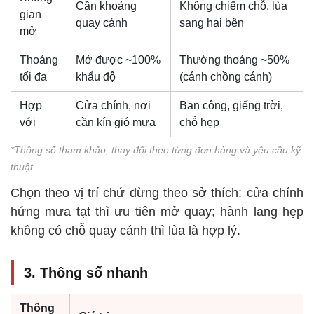
Cần khoảng
Không chiếm chỗ, lùa
gian
quay cánh
sang hai bên
mở
Thoáng
Mở được ~100%
Thường thoáng ~50%
tối đa
khẩu độ
(cánh chồng cánh)
Hợp
Cửa chính, nơi
Ban công, giếng trời,
với
cần kín gió mưa
chỗ hẹp
*Thông số tham khảo, thay đổi theo từng đơn hàng và yêu cầu kỹ
thuật.
Chọn theo vị trí chứ đừng theo sở thích: cửa chính
hứng mưa tạt thì ưu tiên mở quay; hành lang hẹp
không có chỗ quay cánh thì lùa là hợp lý.
3. Thông số nhanh
Thông