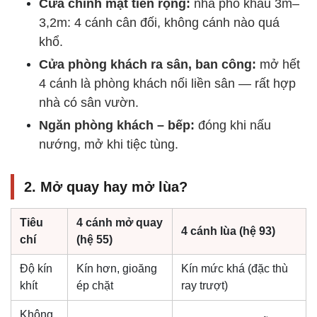
Cửa chính mặt tiền rộng:
nhà phố khẩu 3m–
3,2m: 4 cánh cân đối, không cánh nào quá
khổ.
Cửa phòng khách ra sân, ban công:
mở hết
4 cánh là phòng khách nối liền sân — rất hợp
nhà có sân vườn.
Ngăn phòng khách – bếp:
đóng khi nấu
nướng, mở khi tiệc tùng.
2. Mở quay hay mở lùa?
Tiêu
4 cánh mở quay
4 cánh lùa (hệ 93)
chí
(hệ 55)
Độ kín
Kín hơn, gioăng
Kín mức khá (đặc thù
khít
ép chặt
ray trượt)
Không