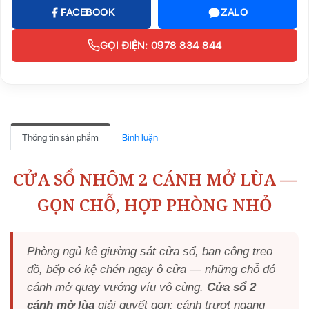
FACEBOOK
ZALO
GỌI ĐIỆN: 0978 834 844
Thông tin sản phẩm
Bình luận
CỬA SỔ NHÔM 2 CÁNH MỞ LÙA —
GỌN CHỖ, HỢP PHÒNG NHỎ
Phòng ngủ kê giường sát cửa sổ, ban công treo
đồ, bếp có kệ chén ngay ô cửa — những chỗ đó
cánh mở quay vướng víu vô cùng.
Cửa sổ 2
cánh mở lùa
giải quyết gọn: cánh trượt ngang