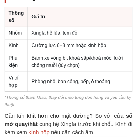
Thông
Giá trị
số
Nhôm
Xingfa hệ lùa, tem đỏ
Kính
Cường lực 6–8 mm hoặc kính hộp
Phụ
Bánh xe vòng bi, khoá sập/khoá móc, lưới
kiện
chống muỗi (tùy chọn)
Vị trí
Phòng nhỏ, ban công, bếp, ô thoáng
hợp
*Thông số tham khảo, thay đổi theo từng đơn hàng và yêu cầu kỹ
thuật.
Cần kín khít hơn cho mặt đường? So với cửa
sổ
mở quay/hất
cùng hệ Xingfa trước khi chốt. Kính đi
kèm xem
kính hộp
nếu cần cách âm.