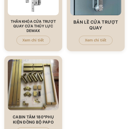
THÂN KHÓA CỬA TRƯỢT
BẢN LỀ CỬA TRƯỢT
QUAY CỬA THỦY LỰC
QUAY
DEMAX
Xem chi tiết
Xem chi tiết
CABIN TẮM 180°PHỤ
KIỆN ĐỒNG BỘ PAPO