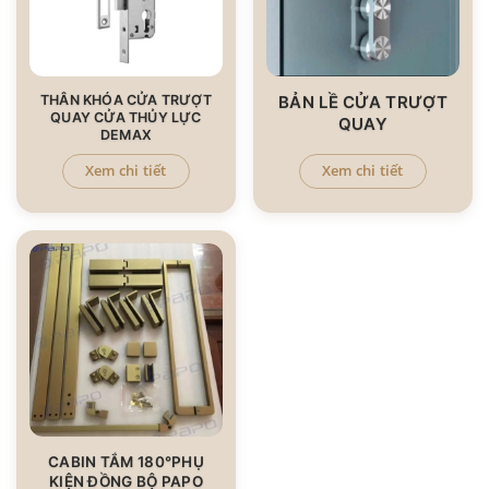
THÂN KHÓA CỬA TRƯỢT
BẢN LỀ CỬA TRƯỢT
QUAY CỬA THỦY LỰC
QUAY
DEMAX
Xem chi tiết
Xem chi tiết
CABIN TẮM 180°PHỤ
KIỆN ĐỒNG BỘ PAPO