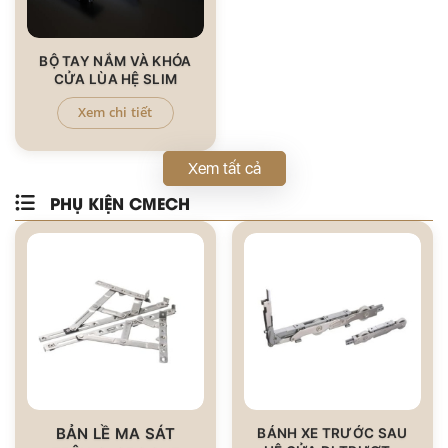
BỘ TAY NẮM VÀ KHÓA
CỬA LÙA HỆ SLIM
Xem chi tiết
Xem tất cả
PHỤ KIỆN CMECH
BẢN LỀ MA SÁT
BÁNH XE TRƯỚC SAU