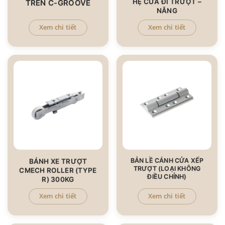
HỆ CỬA ĐI TRƯỢT –
TRÊN C-GROOVE
NÂNG
Xem chi tiết
Xem chi tiết
BẢN LỀ CÁNH CỬA XẾP
BÁNH XE TRƯỢT
TRƯỢT (LOẠI KHÔNG
CMECH ROLLER (TYPE
ĐIỀU CHỈNH)​
R) 300KG
Xem chi tiết
Xem chi tiết