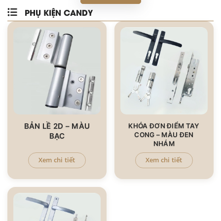
PHỤ KIỆN CANDY
BẢN LỀ 2D – MÀU
KHÓA ĐƠN ĐIỂM TAY
CONG – MÀU ĐEN
BẠC
NHÁM
Xem chi tiết
Xem chi tiết