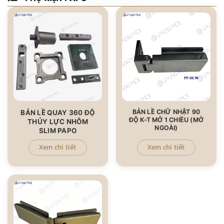
BẢN LỀ CHỮ NHẬT 90
BẢN LỀ QUAY 360 ĐỘ
ĐỘ K-T MỞ 1 CHIỀU (MỞ
THỦY LỰC NHÔM
NGOÀI)
SLIM PAPO
Xem chi tiết
Xem chi tiết