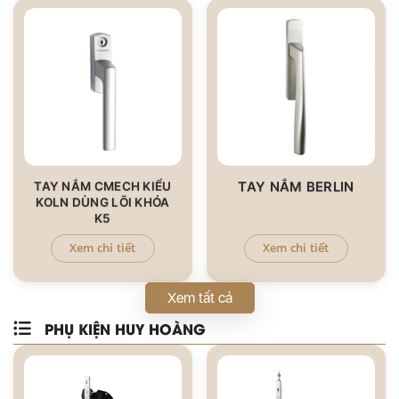
TAY NẮM BERLIN
TAY NẮM CMECH KIỂU
KOLN DÙNG LÕI KHÓA
K5
Xem chi tiết
Xem chi tiết
Xem tất cả
PHỤ KIỆN HUY HOÀNG