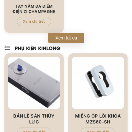
TAY NẮM ĐA ĐIỂM
ĐIỆN ZI CHAMPAGNE
Xem chi tiết
Xem tất cả
PHỤ KIỆN KINLONG
BẢN LỀ SÀN THỦY
MIỆNG ỐP LÕI KHÓA
LỰC
MZS60-SH