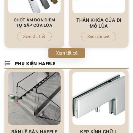
THÂN KHÓA CỬA ĐI
CHỐT ÂM ĐƠN ĐIỂM
TỰ SẬP CỬA LÙA
MỞ LÙA
Xem chi tiết
Xem chi tiết
Xem tất cả
PHỤ KIỆN HAFELE
BẢN LỀ SÀN HAFELE
KẸP KÍNH CHỮ L