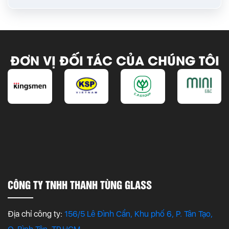
ĐƠN VỊ ĐỐI TÁC CỦA CHÚNG TÔI
CÔNG TY TNHH THANH TÙNG GLASS
Địa chỉ công ty:
156/5 Lê Đình Cẩn, Khu phố 6, P. Tân Tạo,