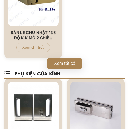
BẢN LỀ CHỮ NHẬT 135
ĐỘ K-K MỞ 2 CHIỀU
Xem chi tiết
Xem tất cả
PHỤ KIỆN CỬA KÍNH