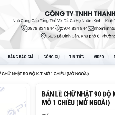
CÔNG TY TNHH THANH
Nhà Cung Cấp Tổng Thể Về: Tất Cả Hệ Nhôm Kính - Kính T
0978 834 844
0974 834 844
nhomkinht
156/5 Lê Đình Cẩn, Khu phố 6, Phường
BẢNG BÁO GIÁ
CÔNG CỤ
TIN TỨC
VIDEO
Ề CHỮ NHẬT 90 ĐỘ K-T MỞ 1 CHIỀU (MỞ NGOÀI)
BẢN LỀ CHỮ NHẬT 90 ĐỘ 
MỞ 1 CHIỀU (MỞ NGOÀI)