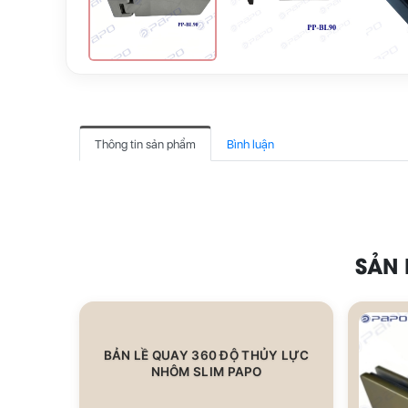
Thông tin sản phẩm
Bình luận
SẢN
BẢN LỀ QUAY 360 ĐỘ THỦY LỰC
NHÔM SLIM PAPO