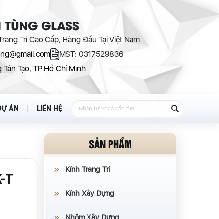
 TÙNG GLASS
rang Trí Cao Cấp, Hàng Đầu Tại Việt Nam
ung@gmail.com
MST: 0317529836
 Tân Tạo, TP Hồ Chí Minh
DỰ ÁN
LIÊN HỆ
SẢN PHẨM
Kính Trang Trí
K-T
Kính Xây Dựng
Nhôm Xây Dựng