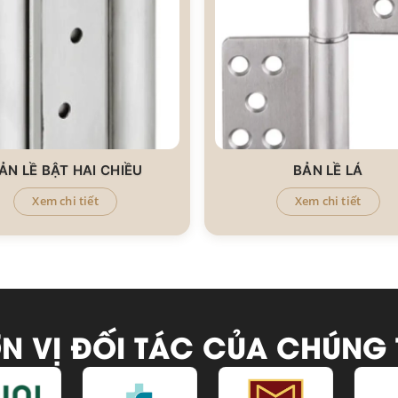
ẢN LỀ BẬT HAI CHIỀU
BẢN LỀ LÁ
Xem chi tiết
Xem chi tiết
N VỊ ĐỐI TÁC CỦA CHÚNG 