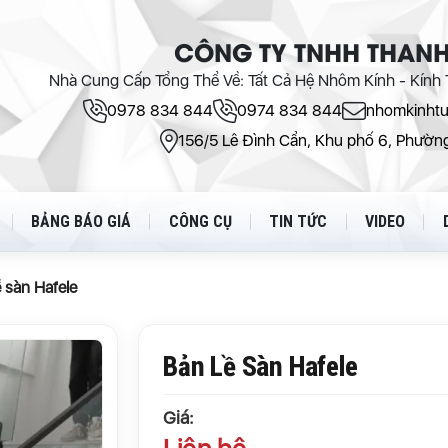
CÔNG TY TNHH THANH
Nhà Cung Cấp Tổng Thể Về: Tất Cả Hệ Nhôm Kính - Kính T
0978 834 844
0974 834 844
nhomkinht
156/5 Lê Đình Cẩn, Khu phố 6, Phường
BẢNG BÁO GIÁ
CÔNG CỤ
TIN TỨC
VIDEO
ề sàn Hafele
Bản Lề Sàn Hafele
Giá: