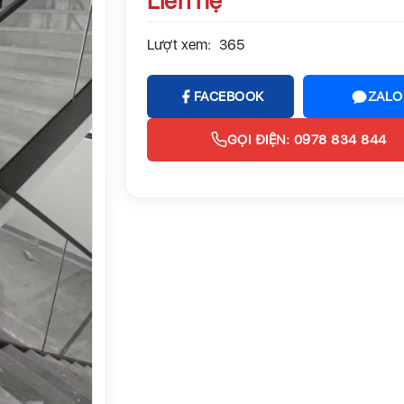
Liên hệ
Lượt xem:
365
FACEBOOK
ZALO
GỌI ĐIỆN: 0978 834 844