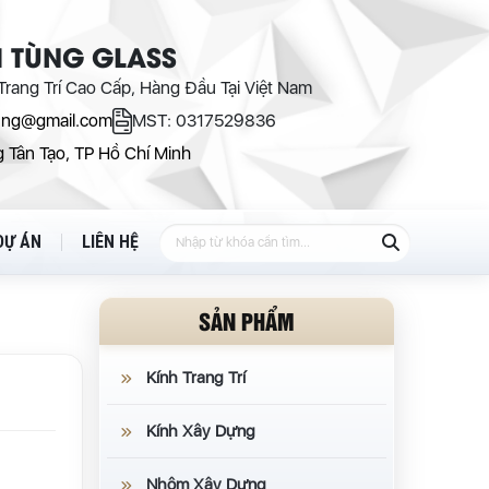
 TÙNG GLASS
rang Trí Cao Cấp, Hàng Đầu Tại Việt Nam
ung@gmail.com
MST: 0317529836
 Tân Tạo, TP Hồ Chí Minh
DỰ ÁN
LIÊN HỆ
SẢN PHẨM
Kính Trang Trí
Kính Xây Dựng
Nhôm Xây Dựng