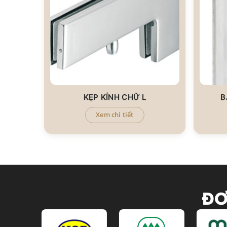
KẸP KÍNH CHỮ L
B
Xem chi tiết
ĐƠ