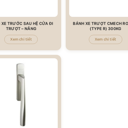
 XE TRƯỚC SAU HỆ CỬA ĐI
BÁNH XE TRƯỢT CMECH R
TRƯỢT – NÂNG
(TYPE R) 300KG
Xem chi tiết
Xem chi tiết