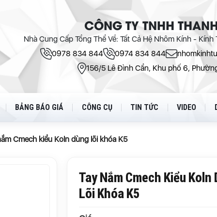
CÔNG TY TNHH THANH
Nhà Cung Cấp Tổng Thể Về: Tất Cả Hệ Nhôm Kính - Kính T
0978 834 844
0974 834 844
nhomkinht
156/5 Lê Đình Cẩn, Khu phố 6, Phường
BẢNG BÁO GIÁ
CÔNG CỤ
TIN TỨC
VIDEO
nắm Cmech kiểu Koln dùng lõi khóa K5
Tay Nắm Cmech Kiểu Koln
Lõi Khóa K5