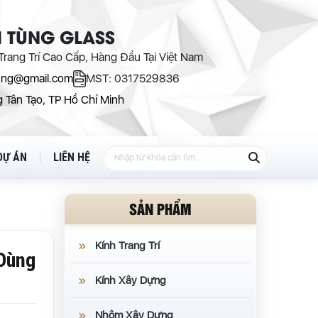
 TÙNG GLASS
rang Trí Cao Cấp, Hàng Đầu Tại Việt Nam
ung@gmail.com
MST: 0317529836
 Tân Tạo, TP Hồ Chí Minh
DỰ ÁN
LIÊN HỆ
SẢN PHẨM
Kính Trang Trí
 Dùng
Kính Xây Dựng
Nhôm Xây Dựng