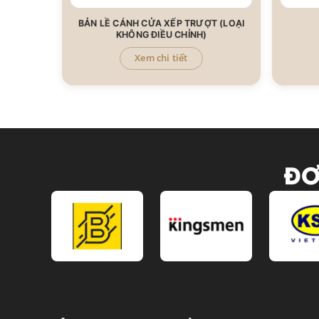
BẢN LỀ CÁNH CỬA XẾP TRƯỢT (LOẠI
KHÔNG ĐIỀU CHỈNH)​
Xem chi tiết
ĐƠ