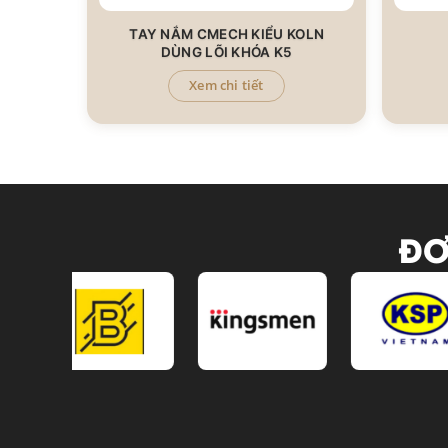
TAY NẮM CMECH KIỂU KOLN
DÙNG LÕI KHÓA K5
Xem chi tiết
ĐƠ