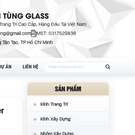
 TÙNG GLASS
rang Trí Cao Cấp, Hàng Đầu Tại Việt Nam
ung@gmail.com
MST: 0317529836
 Tân Tạo, TP Hồ Chí Minh
DỰ ÁN
LIÊN HỆ
SẢN PHẨM
Kính Trang Trí
er
Kính Xây Dựng
Nhôm Xây Dựng