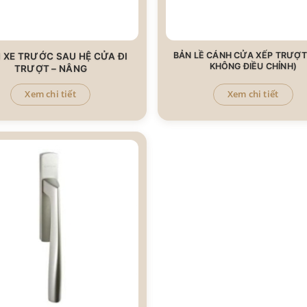
BẢN LỀ CÁNH CỬA XẾP TRƯỢT
 XE TRƯỚC SAU HỆ CỬA ĐI
KHÔNG ĐIỀU CHỈNH)​
TRƯỢT – NÂNG
Xem chi tiết
Xem chi tiết