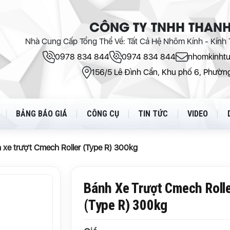
CÔNG TY TNHH THANH
Nhà Cung Cấp Tổng Thể Về: Tất Cả Hệ Nhôm Kính - Kính T
0978 834 844
0974 834 844
nhomkinht
156/5 Lê Đình Cẩn, Khu phố 6, Phường
BẢNG BÁO GIÁ
CÔNG CỤ
TIN TỨC
VIDEO
 xe trượt Cmech Roller (Type R) 300kg
Bánh Xe Trượt Cmech Roll
(Type R) 300kg