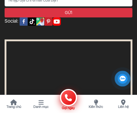
Social:
Trang chủ
Danh mục
Kiến thức
Liên hệ
Gọi ngay
Copyright © CÔNG TY TNHH THANH TÙNG GLASS. Powered by The 83 Social Media.
Đang online: 29
Tháng: 6923
Tổng truy cập: 665629