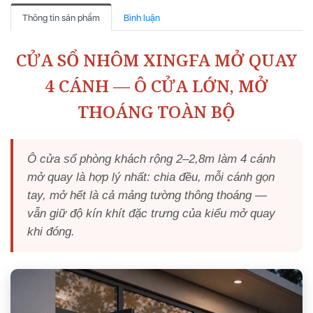
Thông tin sản phẩm
Bình luận
CỬA SỔ NHÔM XINGFA MỞ QUAY
4 CÁNH — Ô CỬA LỚN, MỞ
THOÁNG TOÀN BỘ
Ô cửa sổ phòng khách rộng 2–2,8m làm 4 cánh
mở quay là hợp lý nhất: chia đều, mỗi cánh gọn
tay, mở hết là cả mảng tường thông thoáng —
vẫn giữ độ kín khít đặc trưng của kiểu mở quay
khi đóng.