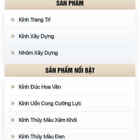
bức tường kín mít như trước đây nữa, ngay cả trong làm
SẢN PHẨM
việc, chình vì thế, vách ngăn nhôm kính văn phòng được ra
đời và là sự lựa chọn tối ưu bởi 3 lý do chính sau đây:
Kính Trang Trí
Kính Xây Dựng
Nhôm Xây Dựng
SẢN PHẨM NỔI BẬT
Kính Đúc Hoa Văn
Kính Uốn Cong Cường Lực
Kính Thủy Màu Xám Khói
Kính Thủy Màu Đen