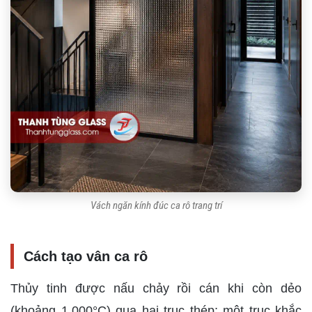
Vách ngăn kính đúc ca rô trang trí
Cách tạo vân ca rô
Thủy tinh được nấu chảy rồi cán khi còn dẻo
(khoảng 1.000°C) qua hai trục thép; một trục khắc