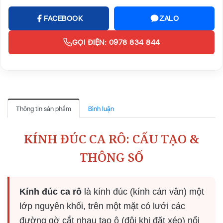
FACEBOOK
ZALO
GỌI ĐIỆN: 0978 834 844
Thông tin sản phẩm
Bình luận
KÍNH ĐÚC CA RÔ: CẤU TẠO &
THÔNG SỐ
Kính đúc ca rô
là kính đúc (kính cán vân) một
lớp nguyên khối, trên một mặt có lưới các
đường gờ cắt nhau tạo ô (đôi khi đặt xéo) nổi