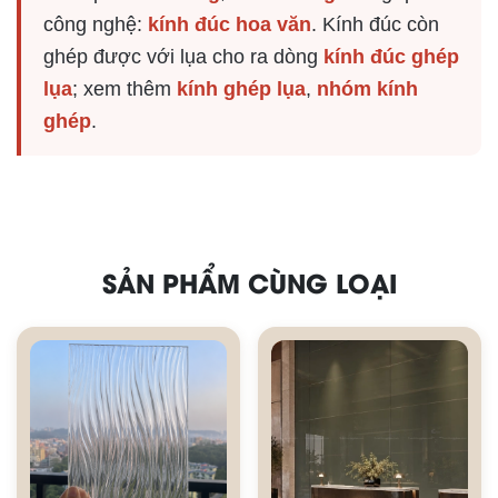
công nghệ:
kính đúc hoa văn
. Kính đúc còn
ghép được với lụa cho ra dòng
kính đúc ghép
lụa
; xem thêm
kính ghép lụa
,
nhóm kính
ghép
.
SẢN PHẨM CÙNG LOẠI