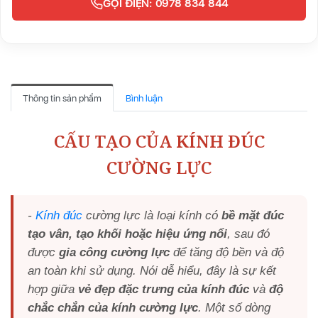
GỌI ĐIỆN: 0978 834 844
Thông tin sản phẩm
Bình luận
CẤU TẠO CỦA KÍNH ĐÚC
CƯỜNG LỰC
-
Kính đúc
cường lực là loại kính có
bề mặt đúc
tạo vân, tạo khối hoặc hiệu ứng nổi
, sau đó
được
gia công cường lực
để tăng độ bền và độ
an toàn khi sử dụng. Nói dễ hiểu, đây là sự kết
hợp giữa
vẻ đẹp đặc trưng của kính đúc
và
độ
chắc chắn của kính cường lực
. Một số dòng