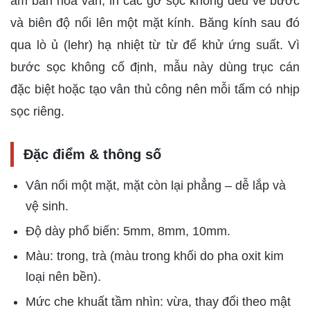
âm bản hoa văn, in các gờ sọc không đều về bước
và biên độ nổi lên một mặt kính. Băng kính sau đó
qua lò ủ (lehr) hạ nhiệt từ từ để khử ứng suất. Vì
bước sọc không cố định, mẫu này dùng trục cán
đặc biệt hoặc tạo vân thủ công nên mỗi tấm có nhịp
sọc riêng.
Đặc điểm & thông số
Vân nổi một mặt, mặt còn lại phẳng – dễ lắp và
vệ sinh.
Độ dày phổ biến: 5mm, 8mm, 10mm.
Màu: trong, trà (màu trong khối do pha oxit kim
loại nên bền).
Mức che khuất tầm nhìn: vừa, thay đổi theo mật