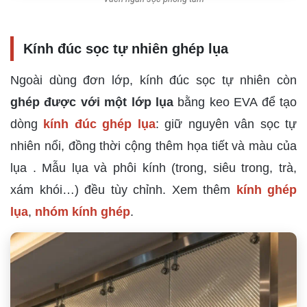
Kính đúc sọc tự nhiên ghép lụa
Ngoài dùng đơn lớp, kính đúc sọc tự nhiên còn
ghép được với một lớp lụa
bằng keo EVA để tạo
dòng
kính đúc ghép lụa
: giữ nguyên vân sọc tự
nhiên nổi, đồng thời cộng thêm họa tiết và màu của
lụa . Mẫu lụa và phôi kính (trong, siêu trong, trà,
xám khói…) đều tùy chỉnh. Xem thêm
kính ghép
lụa
,
nhóm kính ghép
.