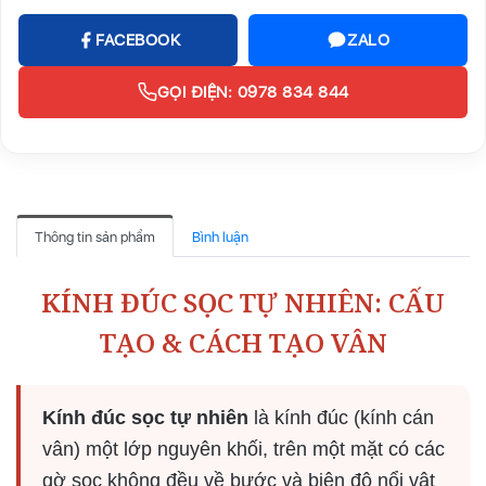
FACEBOOK
ZALO
GỌI ĐIỆN: 0978 834 844
Thông tin sản phẩm
Bình luận
KÍNH ĐÚC SỌC TỰ NHIÊN: CẤU
TẠO & CÁCH TẠO VÂN
Kính đúc sọc tự nhiên
là kính đúc (kính cán
vân) một lớp nguyên khối, trên một mặt có các
gờ sọc không đều về bước và biên độ nổi vật