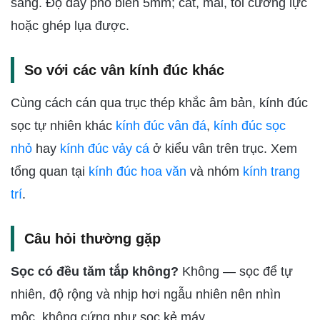
sáng. Độ dày phổ biến 5mm; cắt, mài, tôi cường lực
hoặc ghép lụa được.
So với các vân kính đúc khác
Cùng cách cán qua trục thép khắc âm bản, kính đúc
sọc tự nhiên khác
kính đúc vân đá
,
kính đúc sọc
nhỏ
hay
kính đúc vảy cá
ở kiểu vân trên trục. Xem
tổng quan tại
kính đúc hoa văn
và nhóm
kính trang
trí
.
Câu hỏi thường gặp
Sọc có đều tăm tắp không?
Không — sọc để tự
nhiên, độ rộng và nhịp hơi ngẫu nhiên nên nhìn
mộc, không cứng như sọc kẻ máy.