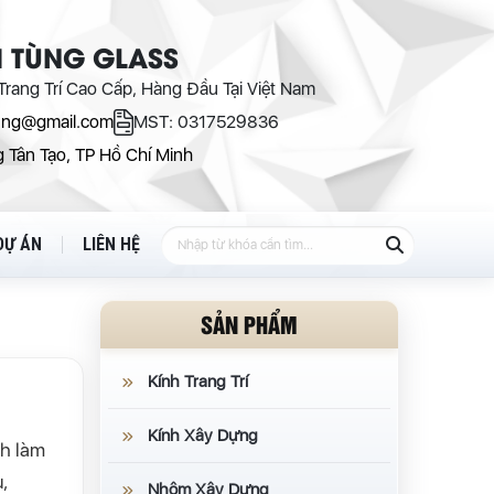
 TÙNG GLASS
rang Trí Cao Cấp, Hàng Đầu Tại Việt Nam
ung@gmail.com
MST: 0317529836
 Tân Tạo, TP Hồ Chí Minh
DỰ ÁN
LIÊN HỆ
SẢN PHẨM
Kính Trang Trí
Kính Xây Dựng
ính làm
,
Nhôm Xây Dựng