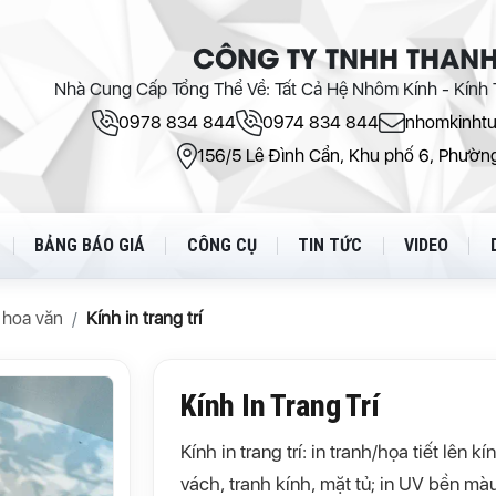
CÔNG TY TNHH THANH
Nhà Cung Cấp Tổng Thể Về: Tất Cả Hệ Nhôm Kính - Kính T
0978 834 844
0974 834 844
nhomkinht
156/5 Lê Đình Cẩn, Khu phố 6, Phường
BẢNG BÁO GIÁ
CÔNG CỤ
TIN TỨC
VIDEO
n hoa văn
Kính in trang trí
Kính In Trang Trí
Kính in trang trí: in tranh/họa tiết lên k
vách, tranh kính, mặt tủ; in UV bền màu