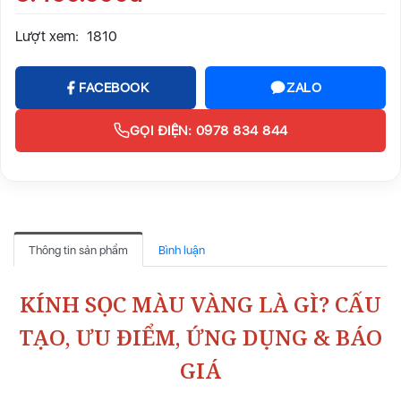
Lượt xem:
1810
FACEBOOK
ZALO
GỌI ĐIỆN: 0978 834 844
Thông tin sản phẩm
Bình luận
KÍNH SỌC MÀU VÀNG LÀ GÌ? CẤU
TẠO, ƯU ĐIỂM, ỨNG DỤNG & BÁO
GIÁ