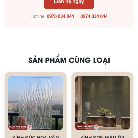
Liên hệ ngay
Hotline:
0978 834 844
·
0974 834 844
SẢN PHẨM CÙNG LOẠI
KÍNH ĐÚC HOA VĂN
KÍNH SƠN MÀU ỐP