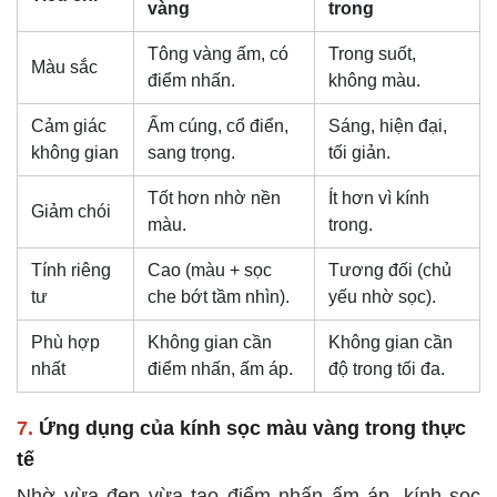
vàng
trong
Tông vàng ấm, có
Trong suốt,
Màu sắc
điểm nhấn.
không màu.
Cảm giác
Ấm cúng, cổ điển,
Sáng, hiện đại,
không gian
sang trọng.
tối giản.
Tốt hơn nhờ nền
Ít hơn vì kính
Giảm chói
màu.
trong.
Tính riêng
Cao (màu + sọc
Tương đối (chủ
tư
che bớt tầm nhìn).
yếu nhờ sọc).
Phù hợp
Không gian cần
Không gian cần
nhất
điểm nhấn, ấm áp.
độ trong tối đa.
7.
Ứng dụng của kính sọc màu vàng trong thực
tế
Nhờ vừa đẹp vừa tạo điểm nhấn ấm áp, kính sọc