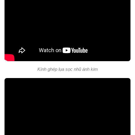
Kính ghép lụa sọc nhũ ánh kim