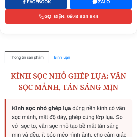
FACEBOOK
ZALO
GỌI ĐIỆN: 0978 834 844
Thông tin sản phẩm
Bình luận
KÍNH SỌC NHỎ GHÉP LỤA: VÂN
SỌC MẢNH, TÁN SÁNG MỊN
Kính sọc nhỏ ghép lụa
dùng nền kính có vân
sọc mảnh, mật độ dày, ghép cùng lớp lụa. So
với sọc to, vân sọc nhỏ tạo bề mặt tán sáng
mịn và đều, ít bóp méo hình ảnh, cho cảm giác