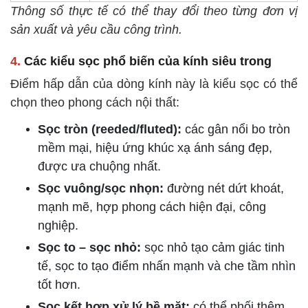
Thông số thực tế có thể thay đổi theo từng đơn vị
sản xuất và yêu cầu công trình.
4.
Các kiểu sọc phổ biến của kính siêu trong
Điểm hấp dẫn của dòng kính này là kiểu sọc có thể
chọn theo phong cách nội thất:
Sọc tròn (reeded/fluted):
các gân nổi bo tròn
mềm mại, hiệu ứng khúc xạ ánh sáng đẹp,
được ưa chuộng nhất.
Sọc vuông/sọc nhọn:
đường nét dứt khoát,
mạnh mẽ, hợp phong cách hiện đại, công
nghiệp.
Sọc to – sọc nhỏ:
sọc nhỏ tạo cảm giác tinh
tế, sọc to tạo điểm nhấn mạnh và che tầm nhìn
tốt hơn.
Sọc kết hợp xử lý bề mặt:
có thể phối thêm