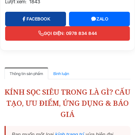
Lượt xem:
1843
FACEBOOK
ZALO
GỌI ĐIỆN: 0978 834 844
Thông tin sản phẩm
Bình luận
KÍNH SỌC SIÊU TRONG LÀ GÌ? CẤU
TẠO, ƯU ĐIỂM, ỨNG DỤNG & BÁO
GIÁ
Bạn muốn một loại
kính trang trí
vừa hiện đại,