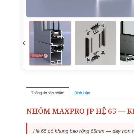
Thông tin sản phẩm
Bình luận
NHÔM MAXPRO JP HỆ 65 — K
Hệ 65 có khung bao rộng 65mm — dày hơn hệ