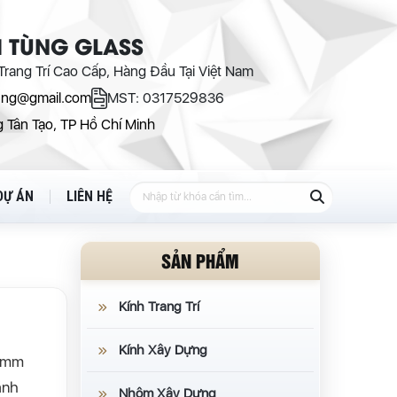
 TÙNG GLASS
rang Trí Cao Cấp, Hàng Đầu Tại Việt Nam
ung@gmail.com
MST: 0317529836
 Tân Tạo, TP Hồ Chí Minh
DỰ ÁN
LIÊN HỆ
SẢN PHẨM
Kính Trang Trí
Kính Xây Dựng
65mm
ánh
Nhôm Xây Dựng