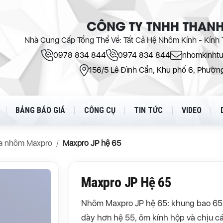
CÔNG TY TNHH THANH
Nhà Cung Cấp Tổng Thể Về: Tất Cả Hệ Nhôm Kính - Kính T
0978 834 844
0974 834 844
nhomkinht
156/5 Lê Đình Cẩn, Khu phố 6, Phường
BẢNG BÁO GIÁ
CÔNG CỤ
TIN TỨC
VIDEO
a nhôm Maxpro
Maxpro JP hệ 65
Maxpro JP Hệ 65
Nhôm Maxpro JP hệ 65: khung bao 
dày hơn hệ 55, ôm kính hộp và chịu c