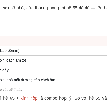
m cửa sổ nhỏ, cửa thông phòng thì hệ 55 đã đủ — lên h
g bao 65mm)
ớn, cách âm tốt
c dày
 lớn, nhà mặt đường cần cách âm
u cầu kỹ thuật.
hì hệ 65 +
kính hộp
là combo hợp lý. So với hệ 55 và