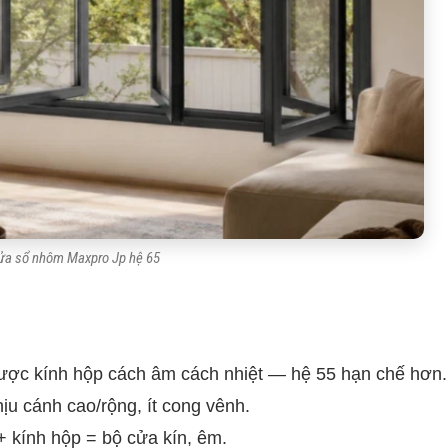
ửa sổ nhôm Maxpro Jp hệ 65
được kính hộp cách âm cách nhiệt — hệ 55 hạn chế hơn.
ịu cánh cao/rộng, ít cong vênh.
 kính hộp = bộ cửa kín, êm.