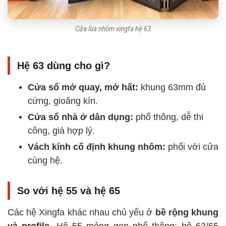
Cửa lùa nhôm xingfa hệ 63
Hệ 63 dùng cho gì?
Cửa sổ mở quay, mở hất:
khung 63mm đủ
cứng, gioăng kín.
Cửa sổ nhà ở dân dụng:
phổ thông, dễ thi
công, giá hợp lý.
Vách kính cố định khung nhôm:
phối với cửa
cùng hệ.
So với hệ 55 và hệ 65
Các hệ Xingfa khác nhau chủ yếu ở
bề rộng khung
và profile
. Hệ 55 mỏng gọn phổ thông; hệ 63/65