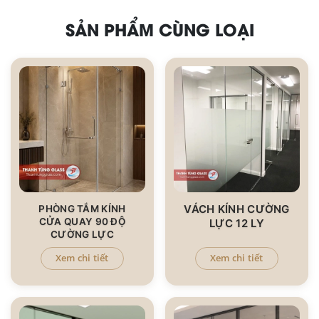
SẢN PHẨM CÙNG LOẠI
VÁCH KÍNH CƯỜNG
PHÒNG TẮM KÍNH
CỬA QUAY 90 ĐỘ
LỰC 12 LY
CƯỜNG LỰC
Xem chi tiết
Xem chi tiết