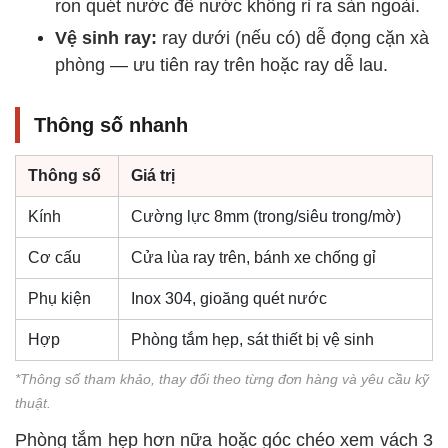
ron quét nước để nước không rỉ ra sàn ngoài.
Vệ sinh ray:
ray dưới (nếu có) dễ đọng cặn xà
phòng — ưu tiên ray trên hoặc ray dễ lau.
Thông số nhanh
Thông số
Giá trị
Kính
Cường lực 8mm (trong/siêu trong/mờ)
Cơ cấu
Cửa lùa ray trên, bánh xe chống gỉ
Phụ kiện
Inox 304, gioăng quét nước
Hợp
Phòng tắm hẹp, sát thiết bị vệ sinh
*Thông số tham khảo, thay đổi theo từng đơn hàng và yêu cầu kỹ
thuật.
Phòng tắm hẹp hơn nữa hoặc góc chéo xem vách 3