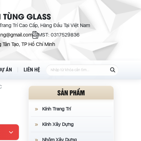
 TÙNG GLASS
rang Trí Cao Cấp, Hàng Đầu Tại Việt Nam
ung@gmail.com
MST: 0317529836
 Tân Tạo, TP Hồ Chí Minh
DỰ ÁN
LIÊN HỆ
C
SẢN PHẨM
Kính Trang Trí
Kính Xây Dựng
Nhôm Xây Dựng