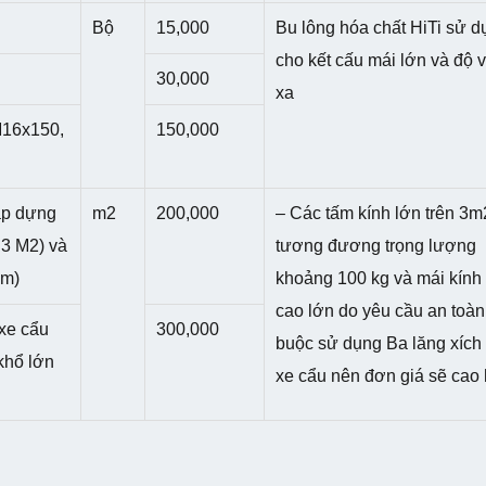
Bộ
15,000
Bu lông hóa chất HiTi sử d
cho kết cấu mái lớn và độ
30,000
xa
M16x150,
150,000
ắp dựng
m2
200,000
– Các tấm kính lớn trên 3m
 3 M2) và
tương đương trọng lượng
5m)
khoảng 100 kg và mái kính
cao lớn do yêu cầu an toàn
xe cẩu
300,000
buộc sử dụng Ba lăng xích
khổ lớn
xe cẩu nên đơn giá sẽ cao