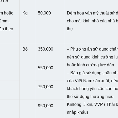
x1.5
m hoặc
Kg
50,000
Dèm hoa văn mỹ thuật sử 
.2mm,
cho mái kính nhỏ của nhà b
văn theo
thự
Bộ
350,000
– Phương án sử dụng châ
nên sử dụng kính cường l
hoặc kính cường lực dán
550,000
– Báo giá sử dụng chân n
của Việt Nam sản xuất, nế
750,000
khách hàng yêu cầu cao h
thể sử dụng thương hiệu
Kinlong, Jixin, VVP ( Thái 
950,000
nhập khẩu)