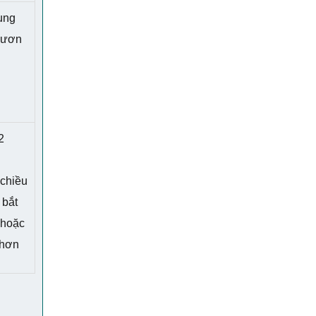
ụng
 vươn
2
 chiều
 bắt
 hoặc
 hơn