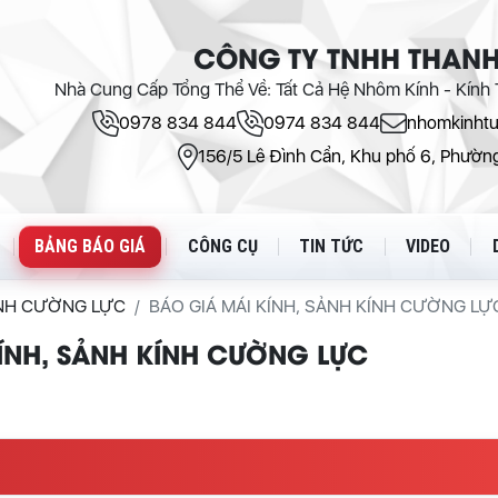
CÔNG TY TNHH THANH
Nhà Cung Cấp Tổng Thể Về: Tất Cả Hệ Nhôm Kính - Kính T
0978 834 844
0974 834 844
nhomkinht
156/5 Lê Đình Cẩn, Khu phố 6, Phường
BẢNG BÁO GIÁ
CÔNG CỤ
TIN TỨC
VIDEO
ÍNH CƯỜNG LỰC
BÁO GIÁ MÁI KÍNH, SẢNH KÍNH CƯỜNG LỰ
ÍNH, SẢNH KÍNH CƯỜNG LỰC