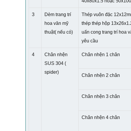
40x80x1.5 hoặc 50x100
3
Dèm trang trí
Thép vuôn đặc 12x12m
hoa văn mỹ
thép thép hộp 13x26x1
thuật( nếu có)
uấn cong trang trí hoa 
yêu cầu
4
Chân nhện
Chân nhện 1 chân
SUS 304 (
spider)
Chân nhện 2 chân
Chân nhện 3 chân
Chân nhện 4 chân