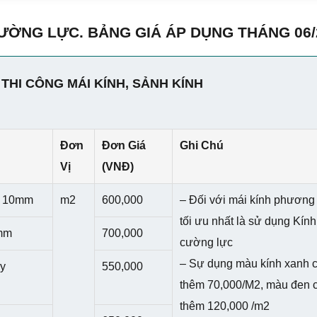
CƯỜNG LỰC. BẢNG GIÁ ÁP DỤNG THÁNG 06/
THI CÔNG MÁI KÍNH, SẢNH KÍNH
Đơn
Đơn Giá
Ghi Chú
Vị
(VNĐ)
y 10mm
m2
600,000
– Đối với mái kính phương
tối ưu nhất là sử dụng Kín
2mm
700,000
cường lực
– Sự dụng màu kính xanh 
ày
550,000
thêm 70,000/M2, màu đen 
thêm 120,000 /m2