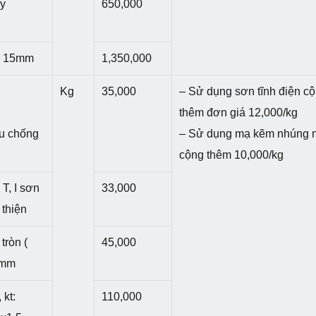
ày
650,000
c 15mm
1,350,000
Kg
35,000
– Sử dụng sơn tĩnh điện c
thêm đơn giá 12,000/kg
u chống
– Sử dụng mạ kẽm nhúng 
cộng thêm 10,000/kg
T, I sơn
33,000
 thiện
tròn (
45,000
5mm
 kt:
110,000