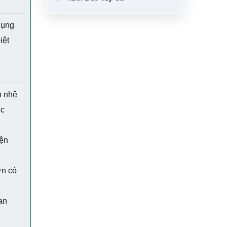
dụng
iệt
n nhệ
ực
hện
u
ơn có
lan