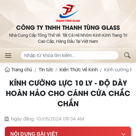
CÔNG TY TNHH THANH TÙNG GLASS
Nhà Cung Cấp Tổng Thể Về: Tất Cả Hệ Nhôm Kính Kính Trang Trí
Cao Cấp, Hàng Đầu Tại Việt Nam
Trang chủ
Tin tức
Kiến Thức Về Kính
Kính cường lực
KÍNH CƯỜNG LỰC 10 LY - ĐỘ DÀY
HOÀN HẢO CHO CÁNH CỬA CHẮC
CHẮN
Ngày đăng: 10/05/2024 09:34 AM
NỘI DUNG BÀI VIẾT