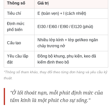
Thông số
Giá trị
Tiêu chí
E (toàn vẹn) + I (cách nhiệt)
Định mức
EI30 / EI60 / EI90 / EI120 (phút)
phổ biến
Nhiều lớp kính + lớp gel/keo ngăn
Cấu tạo
cháy trương nở
Yêu cầu lắp
Đồng bộ khung, phụ kiện, keo đã
đặt
kiểm định theo bộ
*Thông số tham khảo, thay đổi theo từng đơn hàng và yêu cầu kỹ
thuật.
"Ở lối thoát nạn, mỗi phút định mức của
tấm kính là một phút cho sự sống."