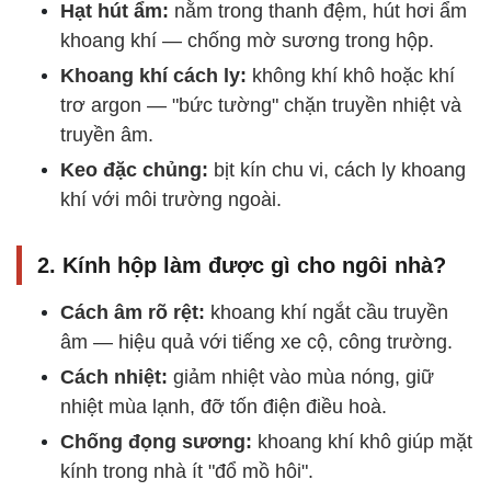
Hạt hút ẩm:
nằm trong thanh đệm, hút hơi ẩm
khoang khí — chống mờ sương trong hộp.
Khoang khí cách ly:
không khí khô hoặc khí
trơ argon — "bức tường" chặn truyền nhiệt và
truyền âm.
Keo đặc chủng:
bịt kín chu vi, cách ly khoang
khí với môi trường ngoài.
2. Kính hộp làm được gì cho ngôi nhà?
Cách âm rõ rệt:
khoang khí ngắt cầu truyền
âm — hiệu quả với tiếng xe cộ, công trường.
Cách nhiệt:
giảm nhiệt vào mùa nóng, giữ
nhiệt mùa lạnh, đỡ tốn điện điều hoà.
Chống đọng sương:
khoang khí khô giúp mặt
kính trong nhà ít "đổ mồ hôi".