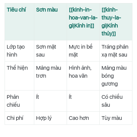
Tiêu chí
Sơn màu
[[kinh-in-
[[kinh-
hoa-van-la-
thuy-la-
gi|Kính in]]
gi|Kính
thủy]]
Lớp tạo
Sơn mặt
Mực in bề
Tráng phản
hình
sau
mặt
xạ mặt sau
Thể hiện
Mảng màu
Hình ảnh,
Mảng màu
trơn
hoa văn
bóng
gương
Phản
Ít
Ít
Có chiều
chiếu
sâu
Chi phí
Hợp lý
Cao hơn
Tùy màu