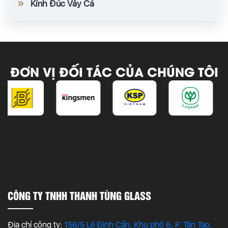
Kính Đúc Vảy Cá
ĐƠN VỊ ĐỐI TÁC CỦA CHÚNG TÔI
CÔNG TY TNHH THANH TÙNG GLASS
Địa chỉ công ty:
156/5 Lê Đình Cẩn, Khu phố 6, P. Tân Tạo,