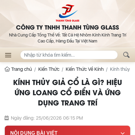
CÔNG TY TNHH THANH TÙNG GLASS
Nhà Cung Cấp Tổng Thể Về: Tất Cả Hệ Nhôm Kính Kính Trang Trí
Cao Cấp, Hàng Đầu Tại Việt Nam
Trang chủ
Kiến Thức
Kiến Thức Về Kính
Kính thủy gi
KÍNH THỦY GIẢ CỔ LÀ GÌ? HIỆU
ỨNG LOANG CỔ ĐIỂN VÀ ỨNG
DỤNG TRANG TRÍ
Ngày đăng: 25/06/2026 06:15 PM
NỘI DUNG BÀI VIẾT